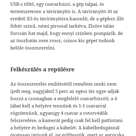
USB-s töltő, egy csavarhúzó, a gép talpai, és
természetesen a távirányító is. A távirányító itt az
eredeti X5-ös távirányítóra hasonlít, de a géphez illő
fehér színű, némi pirossal tarkítva. Elsőre talán
furcsán hat majd, hogy ennyi színben pompázik, de
az összhatás nem rossz, csinos kis gépet tudunk
belőle összeszerelni.
Felkészülés a repülésre
Az összeszerelés említésétől remélem senki nem
ijedt meg, nagyjából 5 perc az egész (és ugye adják
hozzá a csomagban a megfelelő csavarhúzót), a 4
lábat kell a helyére tennünk és 1-1 csavarral
rögzítenünk, ugyanígy 4 csavar a rotorvédők
felszerelése, a kamerát pedig csak fel kell pattintani
a helyére és bedugni a kábelét. A kábelbedugásnál
óvatosan járjunk el, ne erőltessük, mert az aprócska