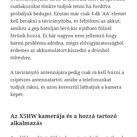
csatlakozókat tönkre tudjuk tenni ha fordítva
próbáljuk bedugni. Ezután már csak 4 db ‘AA’ elemet
kell berakni a távirányítóba, és feltölteni az akkut,
amihez a gép hátulján lévő kis nyitható fülnél
férünk hozzá. És bár nagyon nem jellemző hogy
bármi probléma adódna, mégis elővigyázatosságból
érdemes az akkumulátort kiszedni a drónból
töltéshez.
A távirányító antennájára pedig csak rá kell húzni a
csipeszes antennatartót, amibe a telefonunkat
tudjuk rakni, és azon keresztül láthatjuk a kamera
képét.
Az X5HW kamerája és a hozzá tartozó
alkalmazás