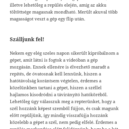
illetve lehetőleg a repülés elején, amíg az akku
töltöttsége magasnak mondható. Merült akuval több
magasságot veszt a gép egy flip után.
Szálljunk fel!
Nekem egy elég szeles napon sikerült kipróbálnom a
gépet, amit látni is fogtok a videóban a gép
mozgásán. Ennek ellenére is élvezhető maradt a
repítés, de óvatosnak kell lennünk, hiszen a
hatótávolság korántsem végtelen, érdemes a
közelünkben tartani a gépet, hiszen a széllel
hajlamos kisodródni a távirányító hatóköréből.
Lehetőleg úgy válasszuk meg a repterünket, hogy a
szél hozzánk képest szemből fújjon, és csak magunk
előtt repüljünk, így mindig visszafújja hozzánk
közelebb a gépet a szél, nem pedig elfelé. Érdemes a