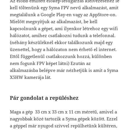
Az előbb említett élőkép-lesugárzás kiélvezéséhez le
kell töltenünk egy Syma FPV nevű alkalmazást, amit
megtalálunk a Google Play-en vagy az AppStore-on.
Mielőtt megnyitjuk az alkalmazást, be kell
kapcsolnunk a gépet, ami ilyenkor létrehoz egy wifi
hálózatot, amihez csatlakozni tudunk a telefonnal.
(néhány készüléknél ekkor találkozunk majd egy
üzenettel, hogy a hálózaton nem érhető el internet.
Ettől függetlenül csatlakozzunk hozzá, különben
nem fogunk FPV képet látni) Ezután az
alkalmazásba belépve már nézhetjük is amit a Syma
X5HW kamerája lát.
Pár gondolat a repüléshez
Maga a gép 33 cm x 33 cm x 11 cm méretű, amivel a
nagyobbak közé tartozik a Syma gépek között. Ezzel
a géppel már nyugod szívvel repülhetünk kültéren,