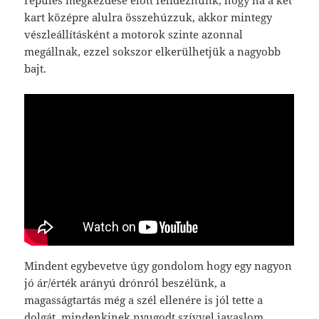
repülés megkezdése előtt felidéznünk, hogy ha a két
kart középre alulra összehúzzuk, akkor mintegy
vészleállításként a motorok szinte azonnal
megállnak, ezzel sokszor elkerülhetjük a nagyobb
bajt.
Mindent egybevetve úgy gondolom hogy egy nagyon
jó ár/érték arányú drónról beszélünk, a
magasságtartás még a szél ellenére is jól tette a
dolgát, mindenkinek nyugodt szívvel javaslom.