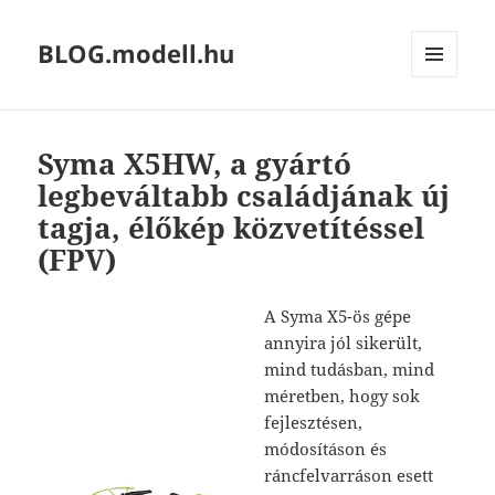
BLOG.modell.hu
MENÜ
ÉS
WIDGETEK
Syma X5HW, a gyártó
legbeváltabb családjának új
tagja, élőkép közvetítéssel
(FPV)
A Syma X5-ös gépe
annyira jól sikerült,
mind tudásban, mind
méretben, hogy sok
fejlesztésen,
módosításon és
ráncfelvarráson esett