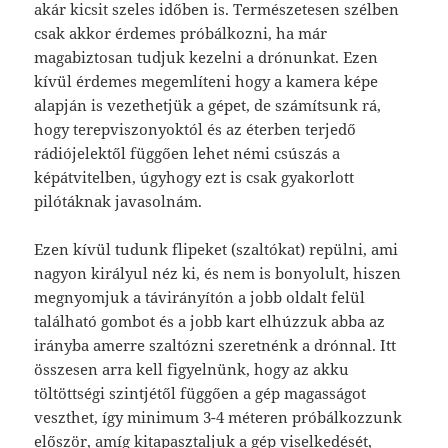
akár kicsit szeles időben is. Természetesen szélben
csak akkor érdemes próbálkozni, ha már
magabiztosan tudjuk kezelni a drónunkat. Ezen
kívül érdemes megemlíteni hogy a kamera képe
alapján is vezethetjük a gépet, de számítsunk rá,
hogy terepviszonyoktól és az éterben terjedő
rádiójelektől függően lehet némi csúszás a
képátvitelben, úgyhogy ezt is csak gyakorlott
pilótáknak javasolnám.
Ezen kívül tudunk flipeket (szaltókat) repülni, ami
nagyon királyul néz ki, és nem is bonyolult, hiszen
megnyomjuk a távirányítón a jobb oldalt felül
található gombot és a jobb kart elhúzzuk abba az
irányba amerre szaltózni szeretnénk a drónnal. Itt
összesen arra kell figyelnünk, hogy az akku
töltöttségi szintjétől függően a gép magasságot
veszthet, így minimum 3-4 méteren próbálkozzunk
először, amíg kitapasztaljuk a gép viselkedését,