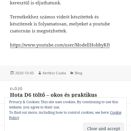
keresztül is eljuthatunk.
Termékekhez számos videót készítettek és
készítenek is folyamatosan, melyeket a youtube
csatornán is megnézhettek.
https://www.youtube.com/user/ModellHobbyKft
Közzétéve
Szerző
Kategória
2020-10-05
Kertész Csaba
Blog
Bejegyzés
ELŐZŐ
navigáció
Hota D6 töltő – okos és praktikus
Korábbi
bejegyzések:
Privacy & Cookies: This site uses cookies. By continuing to use this
website, you agree to their use.
KÖVETKEZŐ
To find out more, including how to control cookies, see here:
Cookie
HPI/Maverick RC modellautók
Következő
Policy
bejegyzések: