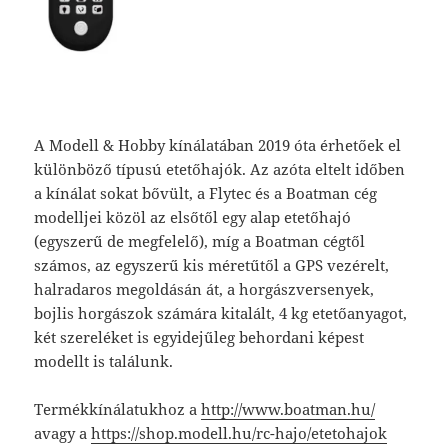
A Modell & Hobby kínálatában 2019 óta érhetőek el
különböző típusú etetőhajók. Az azóta eltelt időben
a kínálat sokat bővült, a Flytec és a Boatman cég
modelljei közöl az elsőtől egy alap etetőhajó
(egyszerű de megfelelő), míg a Boatman cégtől
számos, az egyszerű kis méretűtől a GPS vezérelt,
halradaros megoldásán át, a horgászversenyek,
bojlis horgászok számára kitalált, 4 kg etetőanyagot,
két szereléket is egyidejűleg behordani képest
modellt is találunk.
Termékkínálatukhoz a
http://www.boatman.hu/
avagy a
https://shop.modell.hu/rc-hajo/etetohajok