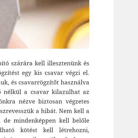
ító szárára kell illesztenünk és
ögzítést egy kis csavar végzi el.
tsuk, és csavarrögzítőt használva
ő nélkül a csavar kilazulhat az
lónkra nézve biztosan végzetes
szrevesszük a hibát. Nem kell a
i, de mindenképpen kell belőle
ható kötést kell létrehozni,