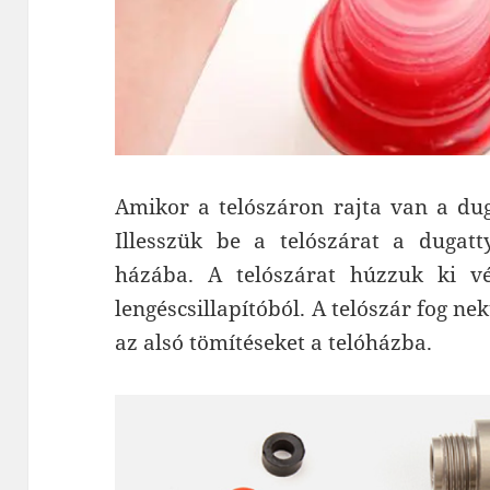
Amikor a telószáron rajta van a dug
Illesszük be a telószárat a dugatty
házába. A telószárat húzzuk ki vég
lengéscsillapítóból. A telószár fog n
az alsó tömítéseket a telóházba.