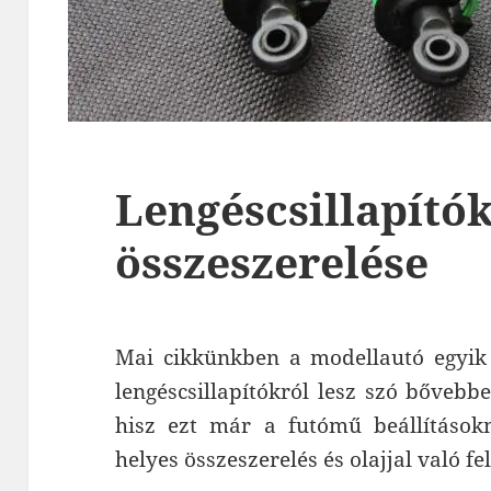
Lengéscsillapító
összeszerelése
Mai cikkünkben a modellautó egyik 
lengéscsillapítókról lesz szó bőveb
hisz ezt már a futómű beállítások
helyes összeszerelés és olajjal való fel