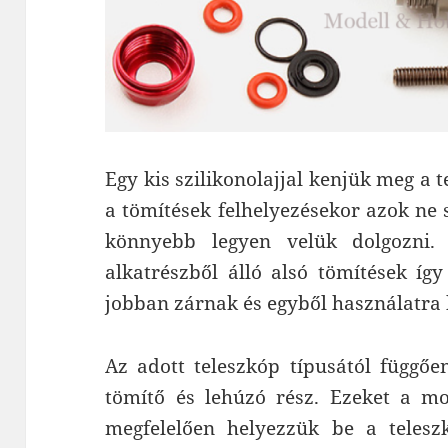
Egy kis szilikonolajjal kenjük meg a 
a tömítések felhelyezésekor azok ne 
könnyebb legyen velük dolgozni.
alkatrészből álló alsó tömítések íg
jobban zárnak és egyből használatra 
Az adott teleszkóp típusától függőe
tömítő és lehúzó rész. Ezeket a mo
megfelelően helyezzük be a teleszk