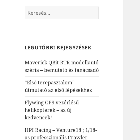
Keresés:
LEGUTÓBBI BEJEGYZÉSEK
Maverick QBit RTR modellautó
széria – bemutató és tanácsadó
“Első terepasztalom” –
útmutató az első lépésekhez
Flywing GPS vezérlésű
helikopterek – az új
kedvencek!
HPI Racing – Venture18 ; 1/18-
as professzionális Crawler