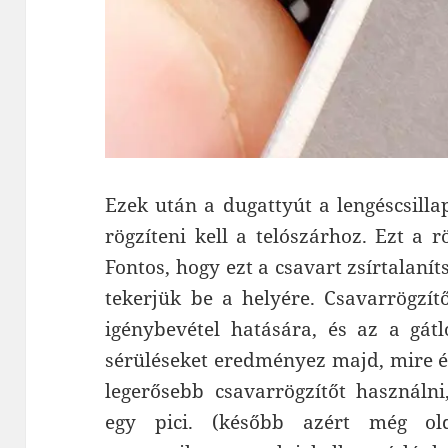
Ezek után a dugattyút a lengéscsillap
rögzíteni kell a telószárhoz. Ezt a r
Fontos, hogy ezt a csavart zsírtalaní
tekerjük be a helyére. Csavarrögzít
igénybevétel hatására, és az a gát
sérüléseket eredményez majd, mire é
legerősebb csavarrögzítőt használn
egy pici. (később azért még old