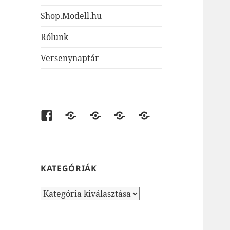
Shop.Modell.hu
Rólunk
Versenynaptár
Facebook
shop.modell.hu
AirsoftOne.hu
JátékNet.hu
JátékBolt.hu
KATEGÓRIÁK
Kategóriák