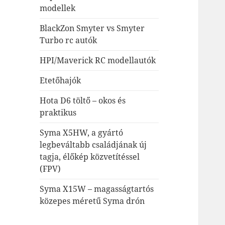
modellek
BlackZon Smyter vs Smyter
Turbo rc autók
HPI/Maverick RC modellautók
Etetőhajók
Hota D6 töltő – okos és
praktikus
Syma X5HW, a gyártó
legbeváltabb családjának új
tagja, élőkép közvetítéssel
(FPV)
Syma X15W – magasságtartós
közepes méretű Syma drón