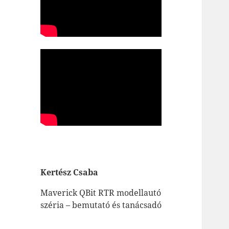
Kertész Csaba
Maverick QBit RTR modellautó
széria – bemutató és tanácsadó