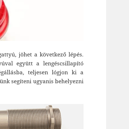
attyú, jöhet a következő lépés.
úval együtt a lengéscsillapító
állásba, teljesen lógjon ki a
ekünk segíteni ugyanis behelyezni