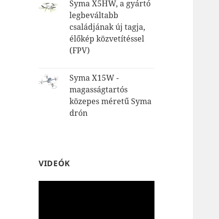
Syma X5HW, a gyártó
legbeváltabb
családjának új tagja,
élőkép közvetítéssel
(FPV)
Syma X15W -
magasságtartós
közepes méretű Syma
drón
VIDEÓK