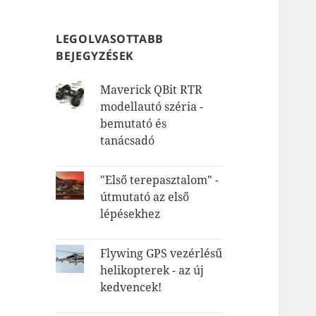
LEGOLVASOTTABB
BEJEGYZÉSEK
Maverick QBit RTR
modellautó széria -
bemutató és
tanácsadó
"Első terepasztalom" -
útmutató az első
lépésekhez
Flywing GPS vezérlésű
helikopterek - az új
kedvencek!