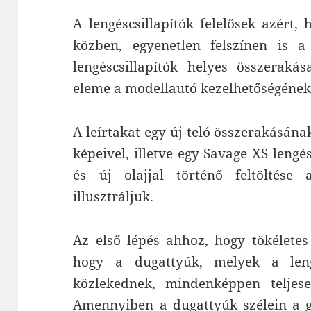
A lengéscsillapítók felelősek azért
közben, egyenetlen felszínen is a
lengéscsillapítók helyes összeraká
eleme a modellautó kezelhetőségének
A leírtakat egy új teló összerakásán
képeivel, illetve egy Savage XS lengé
és új olajjal történő feltöltése 
illusztráljuk.
Az első lépés ahhoz, hogy tökéletes
hogy a dugattyúk, melyek a leng
közlekednek, mindenképpen teljese
Amennyiben a dugattyúk szélein a 