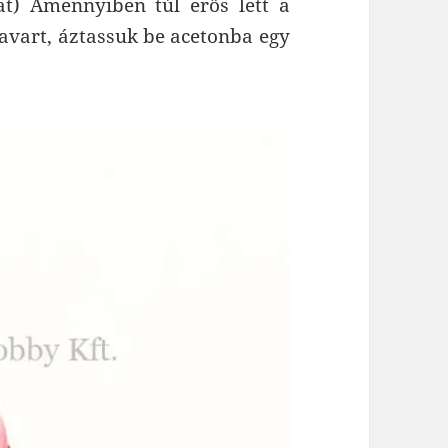
at) Amennyiben túl erős lett a
savart, áztassuk be acetonba egy