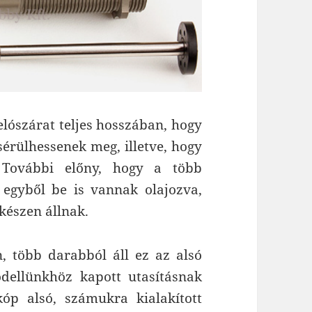
telószárat teljes hosszában, hogy
sérülhessenek meg, illetve, hogy
 További előny, hogy a több
y egyből be is vannak olajozva,
készen állnak.
n, több darabból áll ez az alsó
dellünkhöz kapott utasításnak
óp alsó, számukra kialakított