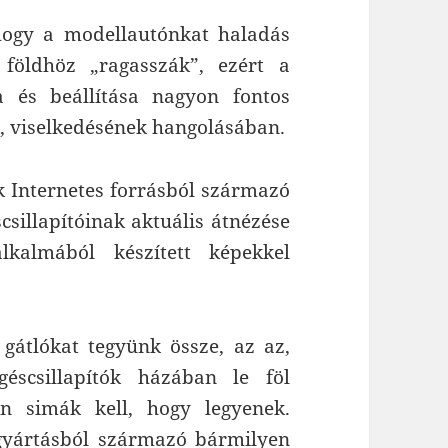
, hogy a modellautónkat haladás
 földhöz „ragasszák”, ezért a
sa és beállítása nagyon fontos
, viselkedésének hangolásában.
ak Internetes forrásból származó
scsillapítóinak aktuális átnézése
alkalmából készített képekkel
 gátlókat tegyünk össze, az az,
éscsillapítók házában le föl
n simák kell, hogy legyenek.
gyártásból származó bármilyen