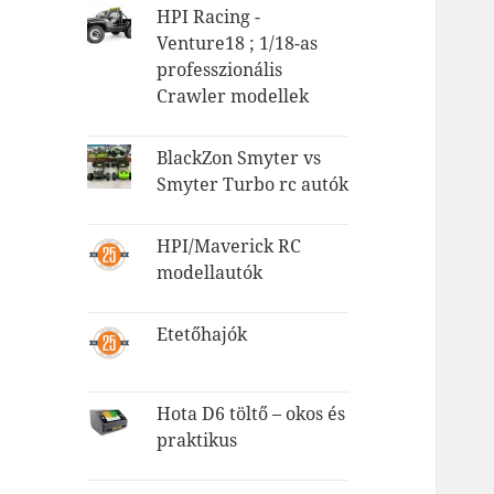
HPI Racing -
Venture18 ; 1/18-as
professzionális
Crawler modellek
BlackZon Smyter vs
Smyter Turbo rc autók
HPI/Maverick RC
modellautók
Etetőhajók
Hota D6 töltő – okos és
praktikus