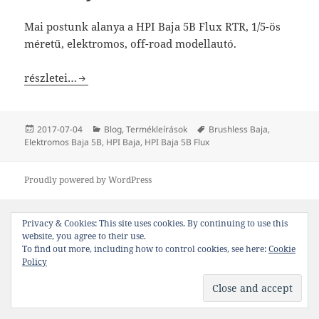
Mai postunk alanya a HPI Baja 5B Flux RTR, 1/5-ös
méretű, elektromos, off-road modellautó.
HPI Baja 5B Flux RTR
részletei…
Közzétéve
Kategória
Címke
2017-07-04
Blog
,
Termékleírások
Brushless Baja
,
Elektromos Baja 5B
,
HPI Baja
,
HPI Baja 5B Flux
Proudly powered by WordPress
Privacy & Cookies: This site uses cookies. By continuing to use this
website, you agree to their use.
To find out more, including how to control cookies, see here:
Cookie
Policy