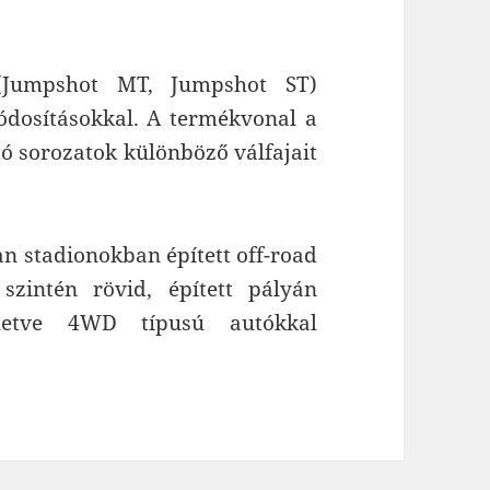
 (Jumpshot MT, Jumpshot ST)
dosításokkal. A termékvonal a
tó sorozatok különböző válfajait
an stadionokban épített off-road
 szintén rövid, épített pályán
letve 4WD típusú autókkal
Stadium Truck