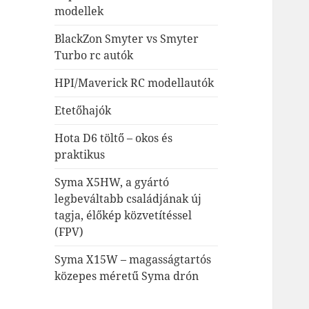
modellek
BlackZon Smyter vs Smyter
Turbo rc autók
HPI/Maverick RC modellautók
Etetőhajók
Hota D6 töltő – okos és
praktikus
Syma X5HW, a gyártó
legbeváltabb családjának új
tagja, élőkép közvetítéssel
(FPV)
Syma X15W – magasságtartós
közepes méretű Syma drón