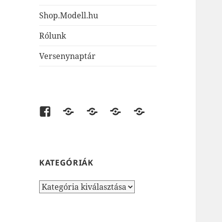
Shop.Modell.hu
Rólunk
Versenynaptár
Facebook
shop.modell.hu
AirsoftOne.hu
JátékNet.hu
JátékBolt.hu
KATEGÓRIÁK
Kategóriák