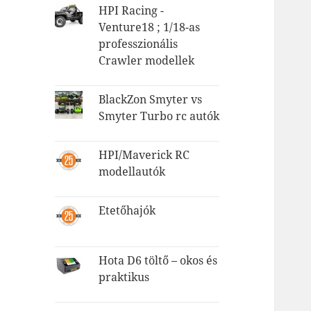
HPI Racing -
Venture18 ; 1/18-as
professzionális
Crawler modellek
BlackZon Smyter vs
Smyter Turbo rc autók
HPI/Maverick RC
modellautók
Etetőhajók
Hota D6 töltő – okos és
praktikus