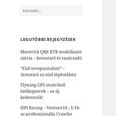
Keresés:
LEGUTÓBBI BEJEGYZÉSEK
Maverick QBit RTR modellautó
széria – bemutató és tanácsadó
“Első terepasztalom” –
útmutató az első lépésekhez
Flywing GPS vezérlésű
helikopterek – az új
kedvencek!
HPI Racing – Venture18 ; 1/18-
as professzionális Crawler