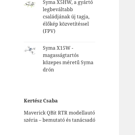
Syma X5HW, a gyártó
legbeváltabb
családjának új tagja,
élőkép közvetítéssel
(FPV)
Syma X15W -
magasságtartós
közepes méretű Syma
drón
Kertész Csaba
Maverick QBit RTR modellautó
széria – bemutató és tanácsadó