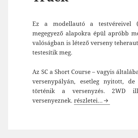
Ez a modellautó a testvéreivel
megegyező alapokra épül apróbb mó
valóságban is létező verseny teherau
testesítik meg.
Az SC a Short Course – vagyis általáb
versenypályán, esetleg nyitott, de
történik a versenyzés. 2WD il
HPI Jumpshot ST RTR 
versenyeznek.
részletei…