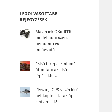
LEGOLVASOTTABB
BEJEGYZÉSEK
Maverick QBit RTR
modellautó széria -
bemutató és
tanácsadó
"Első terepasztalom" -
útmutató az első
lépésekhez
Flywing GPS vezérlésű
helikopterek - az új
kedvencek!