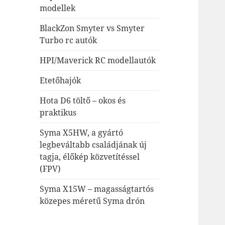
modellek
BlackZon Smyter vs Smyter
Turbo rc autók
HPI/Maverick RC modellautók
Etetőhajók
Hota D6 töltő – okos és
praktikus
Syma X5HW, a gyártó
legbeváltabb családjának új
tagja, élőkép közvetítéssel
(FPV)
Syma X15W – magasságtartós
közepes méretű Syma drón