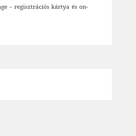
e – regisztrációs kártya és on-
ciós kártya és on-line felület bemutatása