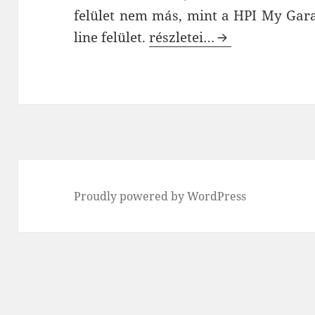
felület nem más, mint a HPI My Garag
HPI My Garage – regisztrá
line felület.
részletei…
Proudly powered by WordPress