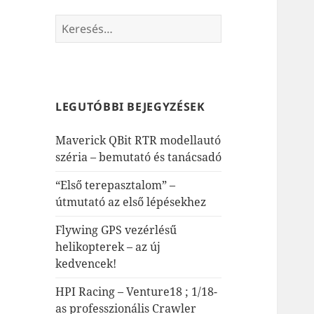
Keresés:
LEGUTÓBBI BEJEGYZÉSEK
Maverick QBit RTR modellautó
széria – bemutató és tanácsadó
“Első terepasztalom” –
útmutató az első lépésekhez
Flywing GPS vezérlésű
helikopterek – az új
kedvencek!
HPI Racing – Venture18 ; 1/18-
as professzionális Crawler