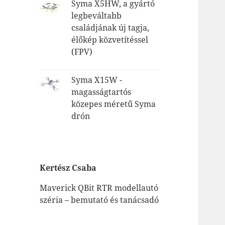
Syma X5HW, a gyártó
legbeváltabb
családjának új tagja,
élőkép közvetítéssel
(FPV)
Syma X15W -
magasságtartós
közepes méretű Syma
drón
Kertész Csaba
Maverick QBit RTR modellautó
széria – bemutató és tanácsadó