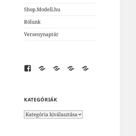
Shop.Modell.hu
Rólunk
Versenynaptár
Facebook
shop.modell.hu
AirsoftOne.hu
JátékNet.hu
JátékBolt.hu
KATEGÓRIÁK
Kategóriák