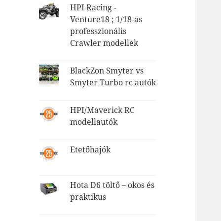
HPI Racing -
Venture18 ; 1/18-as
professzionális
Crawler modellek
BlackZon Smyter vs
Smyter Turbo rc autók
HPI/Maverick RC
modellautók
Etetőhajók
Hota D6 töltő – okos és
praktikus