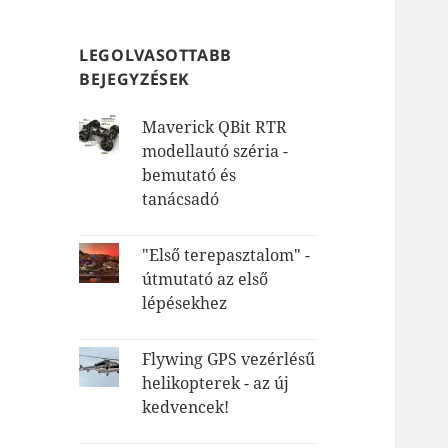
LEGOLVASOTTABB
BEJEGYZÉSEK
Maverick QBit RTR
modellautó széria -
bemutató és
tanácsadó
"Első terepasztalom" -
útmutató az első
lépésekhez
Flywing GPS vezérlésű
helikopterek - az új
kedvencek!