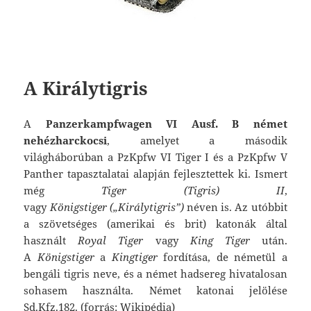
A Királytigris
A
Panzerkampfwagen VI Ausf. B német
nehézharckocsi
, amelyet a második
világháborúban a PzKpfw VI Tiger I és a PzKpfw V
Panther tapasztalatai alapján fejlesztettek ki. Ismert
még
Tiger (Tigris) II
,
vagy
Königstiger
(„Királytigris”)
néven is. Az utóbbit
a szövetséges (amerikai és brit) katonák által
használt
Royal Tiger
vagy
King Tiger
után.
A
Königstiger
a
Kingtiger
fordítása, de németül a
bengáli tigris neve, és a német hadsereg hivatalosan
sohasem használta. Német katonai jelölése
Sd.Kfz.182. (forrás: Wikipédia)