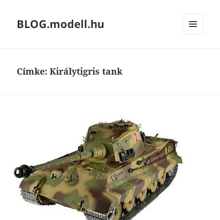
BLOG.modell.hu
MENÜ
ÉS
WIDGETEK
Címke:
Királytigris tank