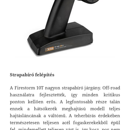
Strapabíró felépítés
A Firestorm 10T nagyon strapabíró járgány. Off-road
használatra fejlesztették, így minden kritikus
ponton kellően erős. A legfontosabb része talán
ennek a hátsókerék meghajtású modell teljes
hajtásláncának a váltómű. A teherbírás érdekében
természetesen teljesen acél fogaskerekekből épül
fel, mindemellett teljesen zárt is, így kosz, por nem