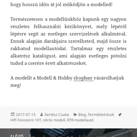
hogy hosszú időn át jól működjön a modelled!
Természetesen a modellünkhöz kapunk egy nagyon
részletes felhasználói kézikönyvet, mely lépéről
lépésre segít az esetleges szervizelések alkalmával.
Ennek alapján darabjaira szerelheted, majd össze is
rakhatod modellautódat. Tartalmaz egy részletes
alkatrész katalógust, ami alapján esetleges pótolni
tudod a cserére érett alkatrészeket.
A modellt a Modell & Hobby
shopban
vásárolhatjuk
meg!
Közzétéve
Szerző
Kategória
Címke
2017-07-13
Kertész Csaba
Blog
,
Termékleírások
HPI Firestorm 10T
,
nitrós modell
,
RTR modellautó
Bejegyzés
ELŐZŐ