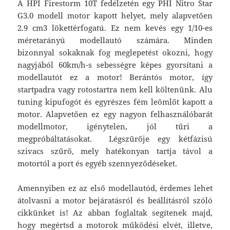
A HPI Firestorm 10T fedélzetén egy PHI Nitro Star
G3.0 modell motor kapott helyet, mely alapvetően
2.9 cm3 lökettérfogatú. Ez nem kevés egy 1/10-es
méretarányú modellautó számára. Minden
bizonnyal sokaknak fog meglepetést okozni, hogy
nagyjából 60km/h-s sebességre képes gyorsítani a
modellautót ez a motor! Berántós motor, így
startpadra vagy rotostartra nem kell költenünk. Alu
tuning kipufogót és egyrészes fém leömlőt kapott a
motor. Alapvetően ez egy nagyon felhasználóbarát
modellmotor, igénytelen, jól tűri a
megpróbáltatásokat. Légszűrője egy kétfázisú
szivacs szűrő, mely hatékonyan tartja távol a
motortól a port és egyéb szennyeződéseket.
Amennyiben ez az első modellautód, érdemes lehet
átolvasni a motor bejáratásról és beállításról szóló
cikkünket is! Az abban foglaltak segítenek majd,
hogy megértsd a motorok működési elvét, illetve,