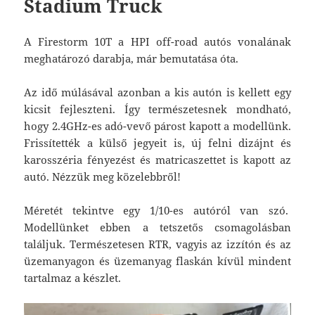
Stadium Truck
A Firestorm 10T a HPI off-road autós vonalának
meghatározó darabja, már bemutatása óta.
Az idő múlásával azonban a kis autón is kellett egy
kicsit fejleszteni. Így természetesnek mondható,
hogy 2.4GHz-es adó-vevő párost kapott a modellünk.
Frissítették a külső jegyeit is, új felni dizájnt és
karosszéria fényezést és matricaszettet is kapott az
autó. Nézzük meg közelebbről!
Méretét tekintve egy 1/10-es autóról van szó.
Modellünket ebben a tetszetős csomagolásban
találjuk. Természetesen RTR, vagyis az izzítón és az
üzemanyagon és üzemanyag flaskán kívül mindent
tartalmaz a készlet.