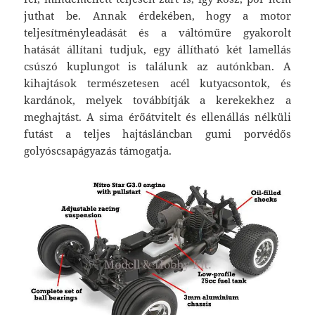
juthat be. Annak érdekében, hogy a motor
teljesítményleadását és a váltóműre gyakorolt
hatását állítani tudjuk, egy állítható két lamellás
csúszó kuplungot is találunk az autónkban. A
kihajtások természetesen acél kutyacsontok, és
kardánok, melyek továbbítják a kerekekhez a
meghajtást. A sima érőátvitelt és ellenállás nélküli
futást a teljes hajtásláncban gumi porvédős
golyóscsapágyazás támogatja.