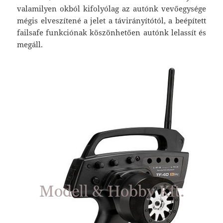
valamilyen okból kifolyólag az autónk vevőegysége
mégis elveszítené a jelet a távirányítótól, a beépített
failsafe funkciónak köszönhetően autónk lelassít és
megáll.