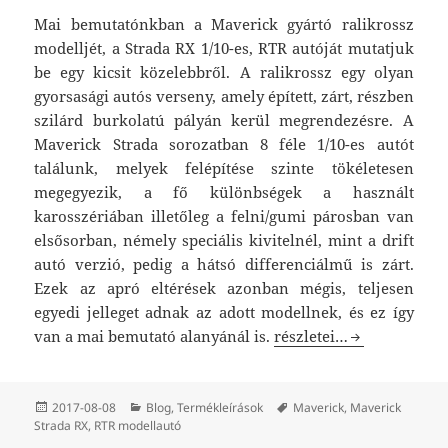
Mai bemutatónkban a Maverick gyártó ralikrossz
modelljét, a Strada RX 1/10-es, RTR autóját mutatjuk
be egy kicsit közelebbről. A ralikrossz egy olyan
gyorsasági autós verseny, amely épített, zárt, részben
szilárd burkolatú pályán kerül megrendezésre. A
Maverick Strada sorozatban 8 féle 1/10-es autót
találunk, melyek felépítése szinte tökéletesen
megegyezik, a fő különbségek a használt
karosszériában illetőleg a felni/gumi párosban van
elsősorban, némely speciális kivitelnél, mint a drift
autó verzió, pedig a hátsó differenciálmű is zárt.
Ezek az apró eltérések azonban mégis, teljesen
egyedi jelleget adnak az adott modellnek, és ez így
Maverick Strada RX
van a mai bemutató alanyánál is.
részletei…
Közzétéve
Kategória
Címke
2017-08-08
Blog
,
Termékleírások
Maverick
,
Maverick
Strada RX
,
RTR modellautó