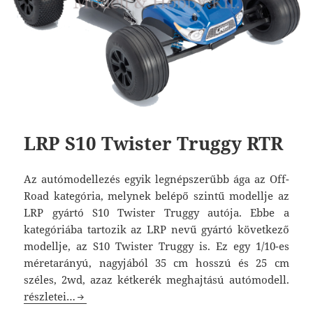
LRP S10 Twister Truggy RTR
Az autómodellezés egyik legnépszerűbb ága az Off-
Road kategória, melynek belépő szintű modellje az
LRP gyártó S10 Twister Truggy autója. Ebbe a
kategóriába tartozik az LRP nevű gyártó következő
modellje, az S10 Twister Truggy is. Ez egy 1/10-es
méretarányú, nagyjából 35 cm hosszú és 25 cm
széles, 2wd, azaz kétkerék meghajtású autómodell.
LRP S10 Twister Truggy RTR
részletei…