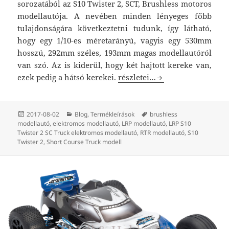
sorozatából az S10 Twister 2, SCT, Brushless motoros
modellautója. A nevében minden lényeges főbb
tulajdonságára következtetni tudunk, így látható,
hogy egy 1/10-es méretarányú, vagyis egy 530mm
hosszú, 292mm széles, 193mm magas modellautóról
van szó. Az is kiderül, hogy két hajtott kereke van,
LRP S10 Twister 2 SC Truck e
ezek pedig a hátsó kerekei.
részletei…
Közzétéve
Kategória
Címke
2017-08-02
Blog
,
Termékleírások
brushless
modellautó
,
elektromos modellautó
,
LRP modellautó
,
LRP S10
Twister 2 SC Truck elektromos modellautó
,
RTR modellautó
,
S10
Twister 2
,
Short Course Truck modell