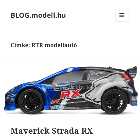
BLOG.modell.hu
MENÜ
ÉS
WIDGETEK
Címke:
RTR modellautó
Maverick Strada RX