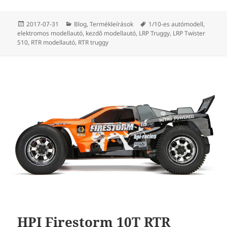
Közzétéve
Kategória
Címke
2017-07-31
Blog
,
Termékleírások
1/10-es autómodell
,
elektromos modellautó
,
kezdő modellautó
,
LRP Truggy
,
LRP Twister
S10
,
RTR modellautó
,
RTR truggy
HPI Firestorm 10T RTR