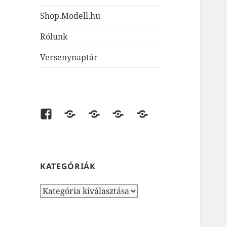
Shop.Modell.hu
Rólunk
Versenynaptár
Facebook
shop.modell.hu
AirsoftOne.hu
JátékNet.hu
JátékBolt.hu
KATEGÓRIÁK
Kategóriák