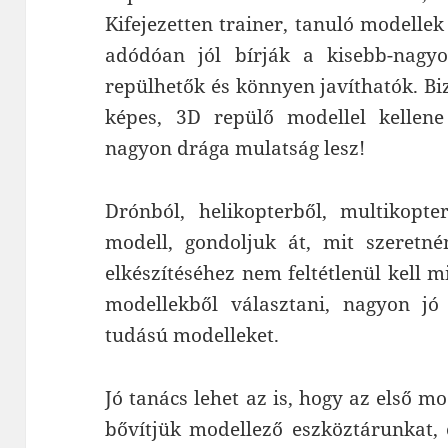
Kifejezetten trainer, tanuló modellek
adódóan jól bírják a kisebb-nagy
repülhetők és könnyen javíthatók. B
képes, 3D repülő modellel kellene
nagyon drága mulatság lesz!
Drónból, helikopterből, multikopte
modell, gondoljuk át, mit szeretnén
elkészítéséhez nem feltétlenül kell m
modellekből választani, nagyon 
tudású modelleket.
Jó tanács lehet az is, hogy az első 
bővítjük modellező eszköztárunkat, 