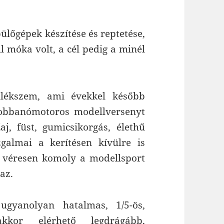
ülőgépek készítése és reptetése,
l móka volt, a cél pedig a minél
mlékszem, ami évekkel később
robbanómotoros modellversenyt
j, füst, gumicsikorgás, élethű
galmai a kerítésen kívülre is
k, véresen komoly a modellsport
 az.
ugyanolyan hatalmas, 1/5-ös,
kkor elérhető legdrágább,