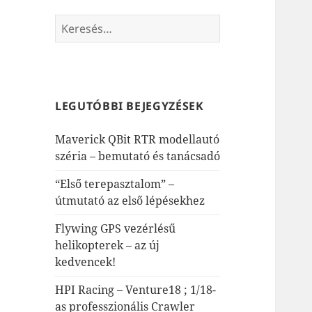
Keresés:
LEGUTÓBBI BEJEGYZÉSEK
Maverick QBit RTR modellautó
széria – bemutató és tanácsadó
“Első terepasztalom” –
útmutató az első lépésekhez
Flywing GPS vezérlésű
helikopterek – az új
kedvencek!
HPI Racing – Venture18 ; 1/18-
as professzionális Crawler