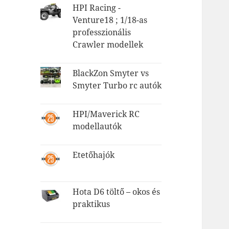
HPI Racing -
Venture18 ; 1/18-as
professzionális
Crawler modellek
BlackZon Smyter vs
Smyter Turbo rc autók
HPI/Maverick RC
modellautók
Etetőhajók
Hota D6 töltő – okos és
praktikus