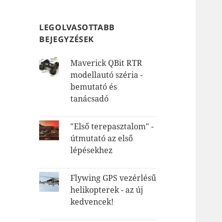
LEGOLVASOTTABB
BEJEGYZÉSEK
Maverick QBit RTR
modellautó széria -
bemutató és
tanácsadó
"Első terepasztalom" -
útmutató az első
lépésekhez
Flywing GPS vezérlésű
helikopterek - az új
kedvencek!