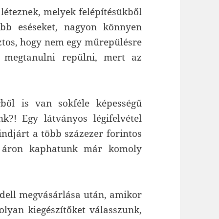
 léteznek, melyek felépítésükből
obb eséseket, nagyon könnyen
iztos, hogy nem egy műrepülésre
 megtanulni repülni, mert az
rből is van sokféle képességű
k?! Egy látványos légifelvétel
indjárt a több százezer forintos
jó áron kaphatunk már komoly
modell megvásárlása után, amikor
olyan kiegészítőket válasszunk,