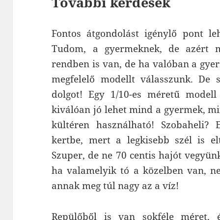
További kérdések
Fontos átgondolást igénylő pont le
Tudom, a gyermeknek, de azért m
rendben is van, de ha valóban a gye
megfelelő modellt válasszunk. De 
dolgot! Egy 1/10-es méretű model
kiválóan jó lehet mind a gyermek, mi
kültéren használható! Szobaheli? 
kertbe, mert a legkisebb szél is e
Szuper, de ne 70 centis hajót vegyünk
ha valamelyik tó a közelben van, ne
annak meg túl nagy az a víz!
Repülőből is van sokféle méret, é