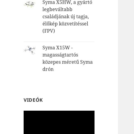
Syma X5HW, a gyártó
legbeváltabb
családjának új tagja,
élőkép közvetítéssel
(FPV)
Syma X15W -
magasságtartós
közepes méretű Syma
drón
VIDEÓK