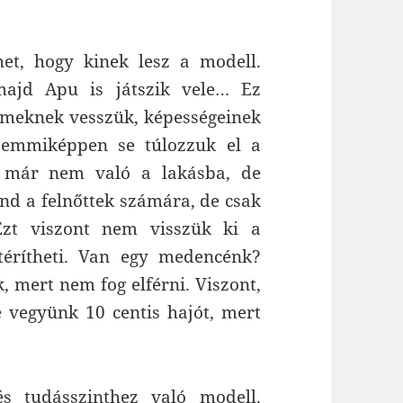
het, hogy kinek lesz a modell.
ajd Apu is játszik vele… Ez
rmeknek vesszük, képességeinek
semmiképpen se túlozzuk el a
l már nem való a lakásba, de
nd a felnőttek számára, de csak
Ezt viszont nem visszük ki a
ltérítheti. Van egy medencénk?
, mert nem fog elférni. Viszont,
 vegyünk 10 centis hajót, mert
s tudásszinthez való modell.