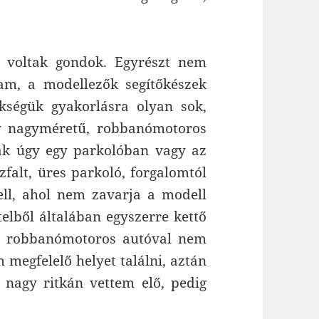
 voltak gondok. Egyrészt nem
am, a modellezők segítőkészek
kségük gyakorlásra olyan sok,
y nagyméretű, robbanómotoros
ak úgy egy parkolóban vagy az
zfalt, üres parkoló, forgalomtól
kell, ahol nem zavarja a modell
telből általában egyszerre kettő
an robbanómotoros autóval nem
 megfelelő helyet találni, aztán
k nagy ritkán vettem elő, pedig