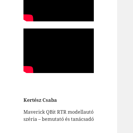
Kertész Csaba
Maverick QBit RTR modellautó
széria – bemutató és tanácsadó