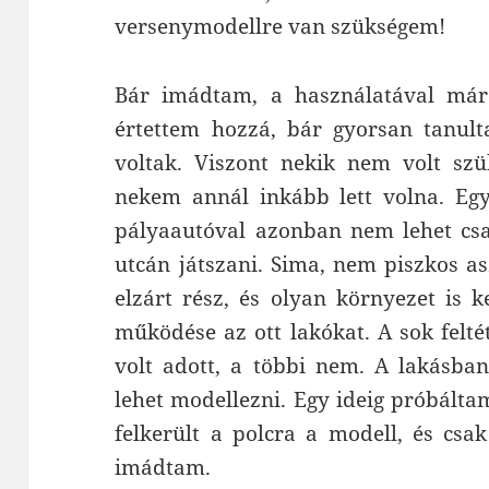
versenymodellre van szükségem!
Bár imádtam, a használatával már
értettem hozzá, bár gyorsan tanult
voltak. Viszont nekik nem volt szü
nekem annál inkább lett volna. Eg
pályaautóval azonban nem lehet cs
utcán játszani. Sima, nem piszkos as
elzárt rész, és olyan környezet is 
működése az ott lakókat. A sok felté
volt adott, a többi nem. A lakásb
lehet modellezni. Egy ideig próbáltam
felkerült a polcra a modell, és csa
imádtam.