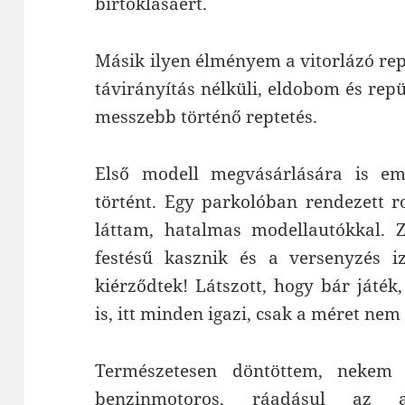
birtoklásáért.
Másik ilyen élményem a vitorlázó rep
távirányítás nélküli, eldobom és repü
messzebb történő reptetés.
Első modell megvásárlására is e
történt. Egy parkolóban rendezett 
láttam, hatalmas modellautókkal. Za
festésű kasznik és a versenyzés iz
kiérződtek! Látszott, hogy bár játé
is, itt minden igazi, csak a méret nem
Természetesen döntöttem, nekem 
benzinmotoros, ráadásul az a