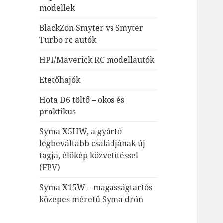
modellek
BlackZon Smyter vs Smyter
Turbo rc autók
HPI/Maverick RC modellautók
Etetőhajók
Hota D6 töltő – okos és
praktikus
Syma X5HW, a gyártó
legbeváltabb családjának új
tagja, élőkép közvetítéssel
(FPV)
Syma X15W – magasságtartós
közepes méretű Syma drón