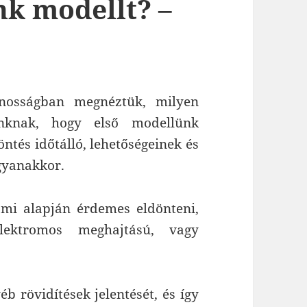
k modellt? –
nosságban megnéztük, milyen
unknak, hogy első modellünk
ntés időtálló, lehetőségeinek és
gyanakkor.
mi alapján érdemes eldönteni,
lektromos meghajtású, vagy
b rövidítések jelentését, és így