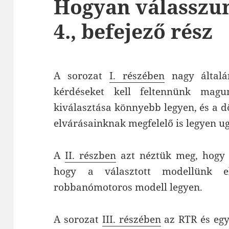
Hogyan válasszun
4., befejező rész
A sorozat
I. részében
nagy általá
kérdéseket kell feltennünk mag
kiválasztása könnyebb legyen, és a dö
elvárásainknak megfelelő is legyen u
A
II. részben
azt néztük meg, hogy 
hogy a választott modellünk e
robbanómotoros modell legyen.
A sorozat
III. részében
az RTR és egyé