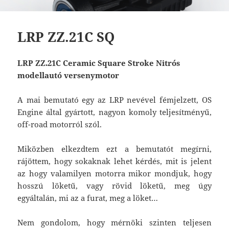
LRP ZZ.21C SQ
LRP ZZ.21C Ceramic Square Stroke Nitrós
modellautó versenymotor
A mai bemutató egy az LRP nevével fémjelzett, OS
Engine által gyártott, nagyon komoly teljesítményű,
off-road motorról szól.
Miközben elkezdtem ezt a bemutatót megírni,
rájöttem, hogy sokaknak lehet kérdés, mit is jelent
az hogy valamilyen motorra mikor mondjuk, hogy
hosszú löketű, vagy rövid löketű, meg úgy
egyáltalán, mi az a furat, meg a löket…
Nem gondolom, hogy mérnöki szinten teljesen