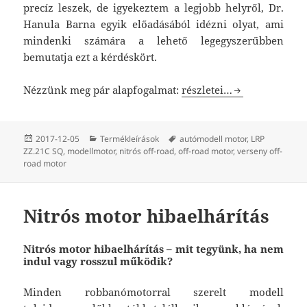
precíz leszek, de igyekeztem a legjobb helyről, Dr.
Hanula Barna egyik előadásából idézni olyat, ami
mindenki számára a lehető legegyszerűbben
bemutatja ezt a kérdéskört.
LRP ZZ.21C SQ
Nézzünk meg pár alapfogalmat:
részletei…
Közzétéve
Kategória
Címke
2017-12-05
Termékleírások
autómodell motor
,
LRP
ZZ.21C SQ
,
modellmotor
,
nitrós off-road
,
off-road motor
,
verseny off-
road motor
Nitrós motor hibaelhárítás
Nitrós motor hibaelhárítás – mit tegyünk, ha nem
indul vagy rosszul működik?
Minden robbanómotorral szerelt modell