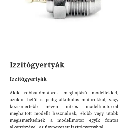
Izzítógyertyák
Izzítógyertyák
Akik robbanómotoros meghajtású modellekkel,
azokon belül is pedig alkoholos motorokkal, vagy
közismertebb néven nitrós modellmotorral
meghajtott modellt használnak, előbb vagy utóbb
megismerkednek a modellmotor egyik fontos
alkatrészével, az úgynevezett izzítógyertyával.