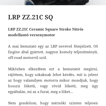
LRP ZZ.21C SQ
LRP ZZ.21C Ceramic Square Stroke Nitrós
modellautó versenymotor
A mai bemutató egy az LRP nevével fémjelzett, OS
Engine által gyártott, nagyon komoly teljesítményű,
off-road motorról szól.
Miközben elkezdtem ezt a bemutatót megírni,
rájöttem, hogy sokaknak lehet kérdés, mit is jelent
az hogy valamilyen motorra mikor mondjuk, hogy
hosszú löketű, vagy rövid löketű, meg úgy
egyáltalán, mi az a furat, meg a löket…
Nem gondolom, hogy mérnöki szinten teljesen