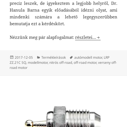
precíz leszek, de igyekeztem a legjobb helyről, Dr.
Hanula Barna egyik előadásából idézni olyat, ami
mindenki számára a lehető legegyszerűbben
bemutatja ezt a kérdéskört.
LRP ZZ.21C SQ
Nézzünk meg pár alapfogalmat:
részletei…
Közzétéve
Kategória
Címke
2017-12-05
Termékleírások
autómodell motor
,
LRP
ZZ.21C SQ
,
modellmotor
,
nitrós off-road
,
off-road motor
,
verseny off-
road motor