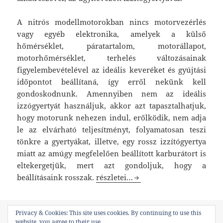
A nitrós modellmotorokban nincs motorvezérlés
vagy egyéb elektronika, amelyek a külső
hőmérséklet, páratartalom, motorállapot,
motorhőmérséklet, terhelés változásainak
figyelembevételével az ideális keveréket és gyújtási
időpontot beállítaná, így erről nekünk kell
gondoskodnunk. Amennyiben nem az ideális
izzógyertyát használjuk, akkor azt tapasztalhatjuk,
hogy motorunk nehezen indul, erőlködik, nem adja
le az elvárható teljesítményt, folyamatosan teszi
tönkre a gyertyákat, illetve, egy rossz izzítógyertya
miatt az amúgy megfelelően beállított karburátort is
eltekergetjük, mert azt gondoljuk, hogy a
Izzítógyertyák
beállításaink rosszak.
részletei…
Közzétéve
Kategória
Címke
Privacy & Cookies: This site uses cookies. By continuing to use this
2017-06-19
Blog
,
Tudásbázis
alkoholos motor
,
gyertya
,
website, you agree to their use.
izzítógyertya
,
izzítógyertyák
,
modellmotor
,
nitrós motor
,