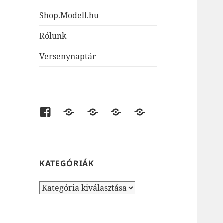
Shop.Modell.hu
Rólunk
Versenynaptár
Facebook
shop.modell.hu
AirsoftOne.hu
JátékNet.hu
JátékBolt.hu
KATEGÓRIÁK
Kategóriák