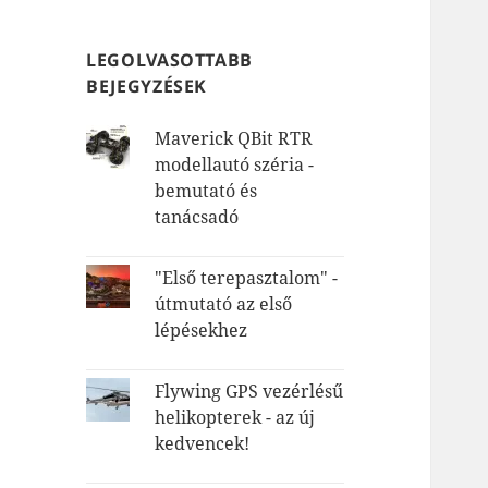
LEGOLVASOTTABB
BEJEGYZÉSEK
Maverick QBit RTR
modellautó széria -
bemutató és
tanácsadó
"Első terepasztalom" -
útmutató az első
lépésekhez
Flywing GPS vezérlésű
helikopterek - az új
kedvencek!