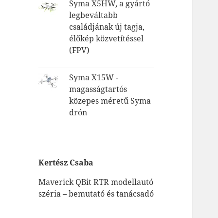
Syma X5HW, a gyártó
legbeváltabb
családjának új tagja,
élőkép közvetítéssel
(FPV)
Syma X15W -
magasságtartós
közepes méretű Syma
drón
Kertész Csaba
Maverick QBit RTR modellautó
széria – bemutató és tanácsadó