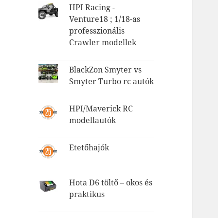
HPI Racing -
Venture18 ; 1/18-as
professzionális
Crawler modellek
BlackZon Smyter vs
Smyter Turbo rc autók
HPI/Maverick RC
modellautók
Etetőhajók
Hota D6 töltő – okos és
praktikus