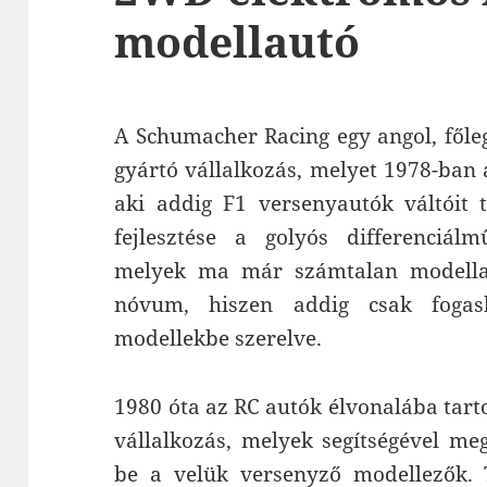
modellautó
A Schumacher Racing egy angol, főle
gyártó vállalkozás, melyet 1978-ban 
aki addig F1 versenyautók váltóit t
fejlesztése a golyós differenciál
melyek ma már számtalan modella
nóvum, hiszen addig csak fogas
modellekbe szerelve.
1980 óta az RC autók élvonalába tart
vállalkozás, melyek segítségével me
be a velük versenyző modellezők. 