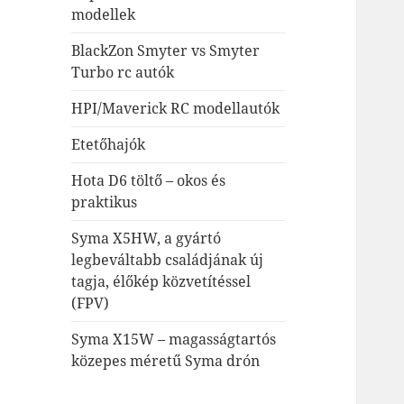
modellek
BlackZon Smyter vs Smyter
Turbo rc autók
HPI/Maverick RC modellautók
Etetőhajók
Hota D6 töltő – okos és
praktikus
Syma X5HW, a gyártó
legbeváltabb családjának új
tagja, élőkép közvetítéssel
(FPV)
Syma X15W – magasságtartós
közepes méretű Syma drón