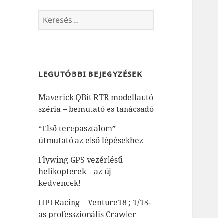
Keresés:
LEGUTÓBBI BEJEGYZÉSEK
Maverick QBit RTR modellautó
széria – bemutató és tanácsadó
“Első terepasztalom” –
útmutató az első lépésekhez
Flywing GPS vezérlésű
helikopterek – az új
kedvencek!
HPI Racing – Venture18 ; 1/18-
as professzionális Crawler