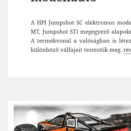
A HPI Jumpshot SC elektromos model
MT, Jumpshot ST) megegyező alapokr
A termékvonal a valóságban is léte
HP
különböző válfajait testesítik meg.
ré