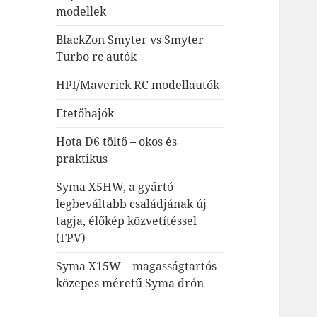
modellek
BlackZon Smyter vs Smyter
Turbo rc autók
HPI/Maverick RC modellautók
Etetőhajók
Hota D6 töltő – okos és
praktikus
Syma X5HW, a gyártó
legbeváltabb családjának új
tagja, élőkép közvetítéssel
(FPV)
Syma X15W – magasságtartós
közepes méretű Syma drón