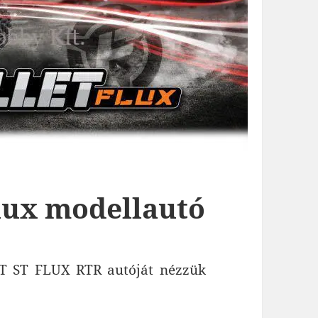
lux modellautó
T ST FLUX RTR autóját nézzük