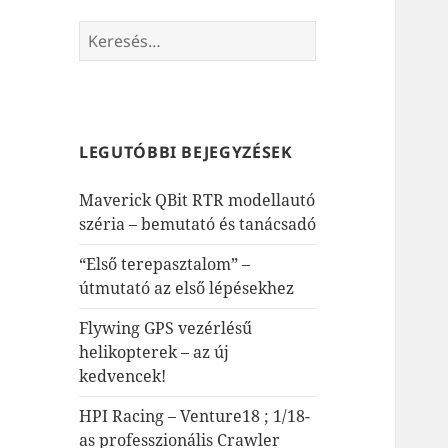
Keresés:
LEGUTÓBBI BEJEGYZÉSEK
Maverick QBit RTR modellautó
széria – bemutató és tanácsadó
“Első terepasztalom” –
útmutató az első lépésekhez
Flywing GPS vezérlésű
helikopterek – az új
kedvencek!
HPI Racing – Venture18 ; 1/18-
as professzionális Crawler