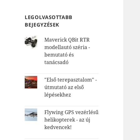
LEGOLVASOTTABB
BEJEGYZÉSEK
Maverick QBit RTR
modellautó széria -
bemutató és
tanácsadó
"Első terepasztalom" -
útmutató az első
lépésekhez
Flywing GPS vezérlésű
helikopterek - az új
kedvencek!