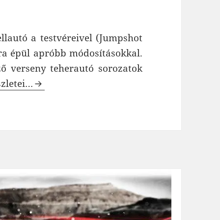
lautó a testvéreivel (Jumpshot
a épül apróbb módosításokkal.
ző verseny teherautó sorozatok
I Jumpshot SC elektromos modellautó
szletei…