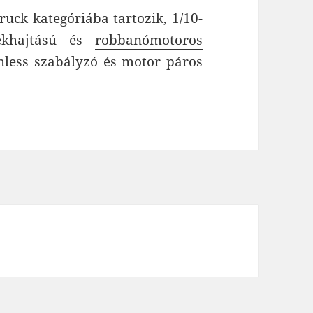
uck kategóriába tartozik, 1/10-
rékhajtású és
robbanómotoros
hless szabályzó és motor páros
tó