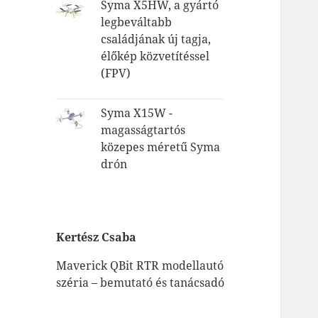
Syma X5HW, a gyártó
legbeváltabb
családjának új tagja,
élőkép közvetítéssel
(FPV)
Syma X15W -
magasságtartós
közepes méretű Syma
drón
Kertész Csaba
Maverick QBit RTR modellautó
széria – bemutató és tanácsadó