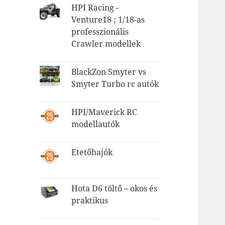
HPI Racing -
Venture18 ; 1/18-as
professzionális
Crawler modellek
BlackZon Smyter vs
Smyter Turbo rc autók
HPI/Maverick RC
modellautók
Etetőhajók
Hota D6 töltő – okos és
praktikus