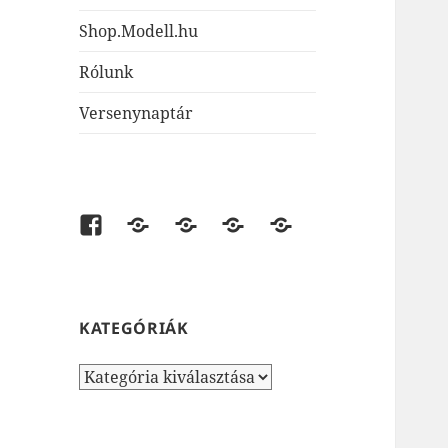
Shop.Modell.hu
Rólunk
Versenynaptár
Facebook
shop.modell.hu
AirsoftOne.hu
JátékNet.hu
JátékBolt.hu
KATEGÓRIÁK
Kategóriák