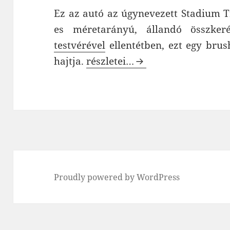
Ez az autó az úgynevezett Stadium Tr
es méretarányú, állandó összke
testvérével
ellentétben, ezt egy brus
HPI BULLET ST Flux modellau
hajtja.
részletei…
Proudly powered by WordPress