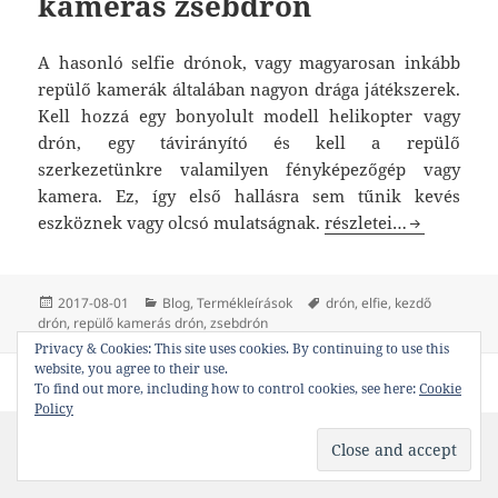
kamerás zsebdrón
A hasonló selfie drónok, vagy magyarosan inkább
repülő kamerák általában nagyon drága játékszerek.
Kell hozzá egy bonyolult modell helikopter vagy
drón, egy távirányító és kell a repülő
szerkezetünkre valamilyen fényképezőgép vagy
kamera. Ez, így első hallásra sem tűnik kevés
“ELFIE” – Az összecs
eszköznek vagy olcsó mulatságnak.
részletei…
Közzétéve
Kategória
Címke
2017-08-01
Blog
,
Termékleírások
drón
,
elfie
,
kezdő
drón
,
repülő kamerás drón
,
zsebdrón
Privacy & Cookies: This site uses cookies. By continuing to use this
website, you agree to their use.
Proudly powered by WordPress
To find out more, including how to control cookies, see here:
Cookie
Policy