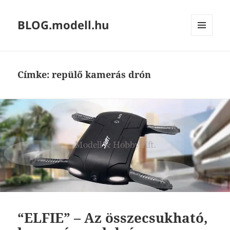
BLOG.modell.hu
MENÜ
ÉS
WIDGETEK
Címke:
repülő kamerás drón
“ELFIE” – Az összecsukható,