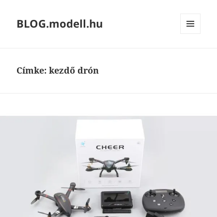
BLOG.modell.hu
MENÜ
ÉS
WIDGETEK
Címke:
kezdő drón