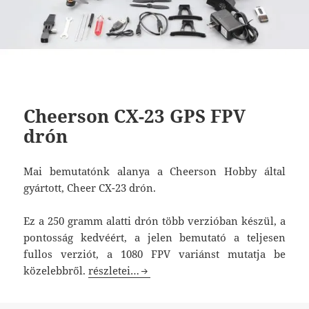
Cheerson CX-23 GPS FPV
drón
Mai bemutatónk alanya a Cheerson Hobby által
gyártott, Cheer CX-23 drón.
Ez a 250 gramm alatti drón több verzióban készül, a
pontosság kedvéért, a jelen bemutató a teljesen
fullos verziót, a 1080 FPV variánst mutatja be
Cheerson CX-23 GPS FPV drón
közelebbről.
részletei…