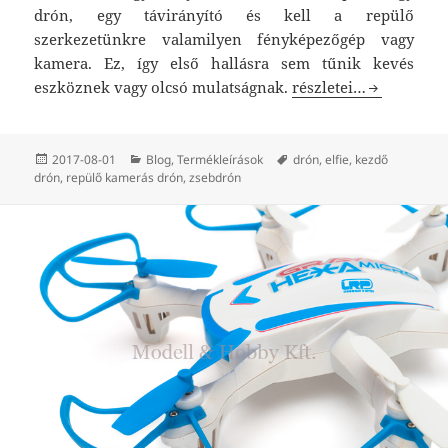
drón, egy távirányító és kell a repülő
szerkezetünkre valamilyen fényképezőgép vagy
kamera. Ez, így első hallásra sem tűnik kevés
“ELFIE” – Az összecs
eszköznek vagy olcsó mulatságnak.
részletei…
Közzétéve
Kategória
Címke
2017-08-01
Blog
,
Termékleírások
drón
,
elfie
,
kezdő
drón
,
repülő kamerás drón
,
zsebdrón