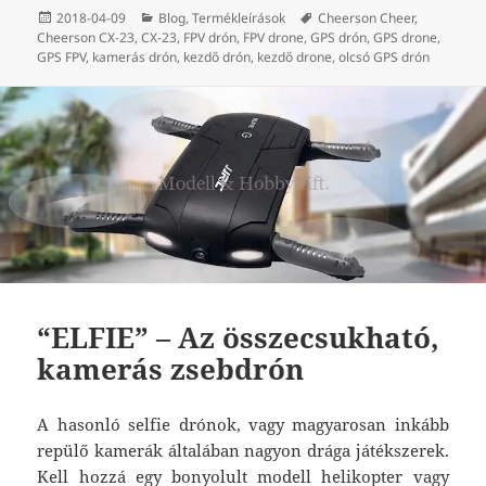
Közzétéve
Kategória
Címke
2018-04-09
Blog
,
Termékleírások
Cheerson Cheer
,
Cheerson CX-23
,
CX-23
,
FPV drón
,
FPV drone
,
GPS drón
,
GPS drone
,
GPS FPV
,
kamerás drón
,
kezdő drón
,
kezdő drone
,
olcsó GPS drón
“ELFIE” – Az összecsukható,
kamerás zsebdrón
A hasonló selfie drónok, vagy magyarosan inkább
repülő kamerák általában nagyon drága játékszerek.
Kell hozzá egy bonyolult modell helikopter vagy