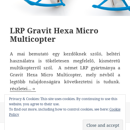
LRP Gravit Hexa Micro
Multicopter
A mai bemutató egy kezdőknek szóló, beltéri
használatra is tökéletesen megfelelő, kisméretű
multikopterről szól. A német LRP gyártmánya a
Gravit Hexa Micro Multicopter, mely névből a
legtöbb tulajdonságára következtetni is tudunk.
LRP Gravit Hexa Micro Multicopter
részletei…
Privacy & Cookies: This site uses cookies. By continuing to use this
website, you agree to their use.
Közzétéve
Kategória
Címke
To find out more, including how to control cookies, see here:
Cookie
2017-07-26
Blog
,
Termékleírások
kezdő drón
,
kezdő
Policy
heli
,
LRP Gravit Hexa Micor Multicopter
,
mini drón
,
szobaheli