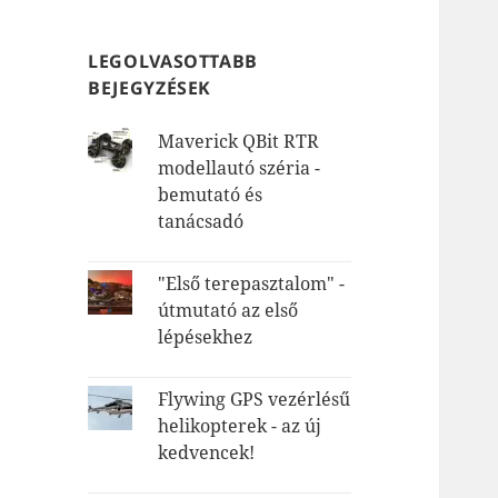
LEGOLVASOTTABB
BEJEGYZÉSEK
Maverick QBit RTR
modellautó széria -
bemutató és
tanácsadó
"Első terepasztalom" -
útmutató az első
lépésekhez
Flywing GPS vezérlésű
helikopterek - az új
kedvencek!