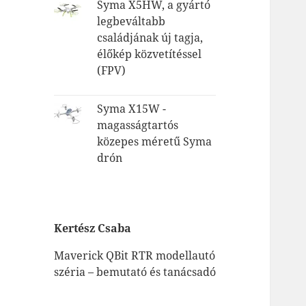
Syma X5HW, a gyártó
legbeváltabb
családjának új tagja,
élőkép közvetítéssel
(FPV)
Syma X15W -
magasságtartós
közepes méretű Syma
drón
Kertész Csaba
Maverick QBit RTR modellautó
széria – bemutató és tanácsadó