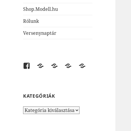
Shop.Modell.hu
Rólunk
Versenynaptár
Facebook
shop.modell.hu
AirsoftOne.hu
JátékNet.hu
JátékBolt.hu
KATEGÓRIÁK
Kategóriák