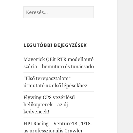
Keresés:
LEGUTÓBBI BEJEGYZÉSEK
Maverick QBit RTR modellautó
széria – bemutató és tanácsadó
“Első terepasztalom” –
útmutató az első lépésekhez
Flywing GPS vezérlésű
helikopterek – az új
kedvencek!
HPI Racing – Venture18 ; 1/18-
as professzionális Crawler