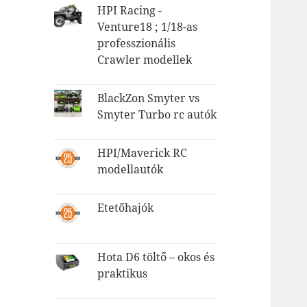
HPI Racing -
Venture18 ; 1/18-as
professzionális
Crawler modellek
BlackZon Smyter vs
Smyter Turbo rc autók
HPI/Maverick RC
modellautók
Etetőhajók
Hota D6 töltő – okos és
praktikus