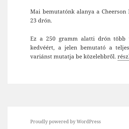
Mai bemutatónk alanya a Cheerson H
23 drón.
Ez a 250 gramm alatti drón több v
kedvéért, a jelen bemutató a telje
Chee
variánst mutatja be közelebbről.
rész
Proudly powered by WordPress