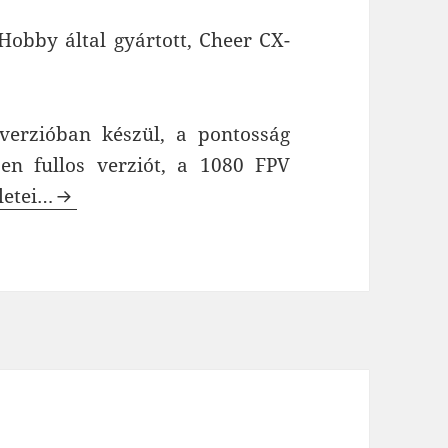
obby által gyártott, Cheer CX-
erzióban készül, a pontosság
sen fullos verziót, a 1080 FPV
rson CX-23 GPS FPV drón
letei…