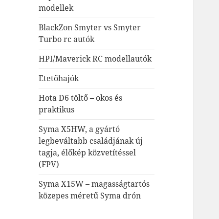
modellek
BlackZon Smyter vs Smyter
Turbo rc autók
HPI/Maverick RC modellautók
Etetőhajók
Hota D6 töltő – okos és
praktikus
Syma X5HW, a gyártó
legbeváltabb családjának új
tagja, élőkép közvetítéssel
(FPV)
Syma X15W – magasságtartós
közepes méretű Syma drón