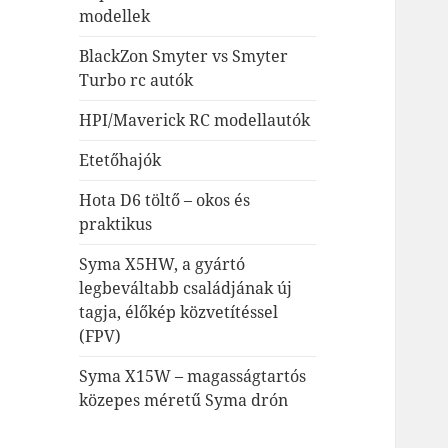
modellek
BlackZon Smyter vs Smyter
Turbo rc autók
HPI/Maverick RC modellautók
Etetőhajók
Hota D6 töltő – okos és
praktikus
Syma X5HW, a gyártó
legbeváltabb családjának új
tagja, élőkép közvetítéssel
(FPV)
Syma X15W – magasságtartós
közepes méretű Syma drón