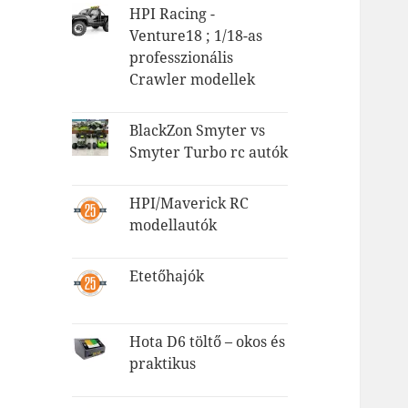
HPI Racing -
Venture18 ; 1/18-as
professzionális
Crawler modellek
BlackZon Smyter vs
Smyter Turbo rc autók
HPI/Maverick RC
modellautók
Etetőhajók
Hota D6 töltő – okos és
praktikus