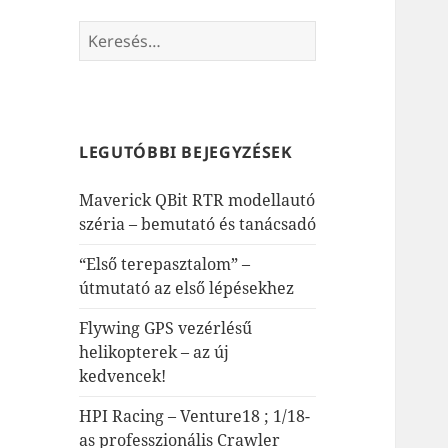
Keresés:
LEGUTÓBBI BEJEGYZÉSEK
Maverick QBit RTR modellautó
széria – bemutató és tanácsadó
“Első terepasztalom” –
útmutató az első lépésekhez
Flywing GPS vezérlésű
helikopterek – az új
kedvencek!
HPI Racing – Venture18 ; 1/18-
as professzionális Crawler