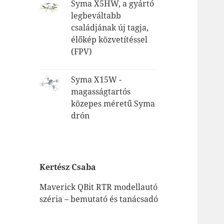
Syma X5HW, a gyártó
legbeváltabb
családjának új tagja,
élőkép közvetítéssel
(FPV)
Syma X15W -
magasságtartós
közepes méretű Syma
drón
Kertész Csaba
Maverick QBit RTR modellautó
széria – bemutató és tanácsadó