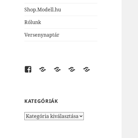
Shop.Modell.hu
Rólunk
Versenynaptár
Facebook
shop.modell.hu
AirsoftOne.hu
JátékNet.hu
JátékBolt.hu
KATEGÓRIÁK
Kategóriák