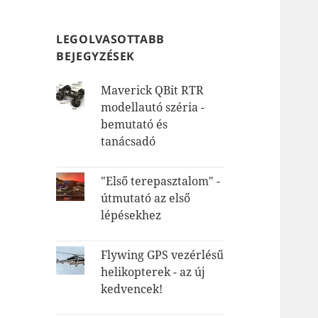
LEGOLVASOTTABB
BEJEGYZÉSEK
Maverick QBit RTR
modellautó széria -
bemutató és
tanácsadó
"Első terepasztalom" -
útmutató az első
lépésekhez
Flywing GPS vezérlésű
helikopterek - az új
kedvencek!