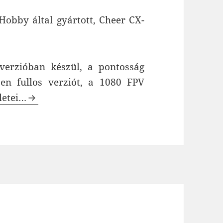
obby által gyártott, Cheer CX-
erzióban készül, a pontosság
sen fullos verziót, a 1080 FPV
rson CX-23 GPS FPV drón
letei…