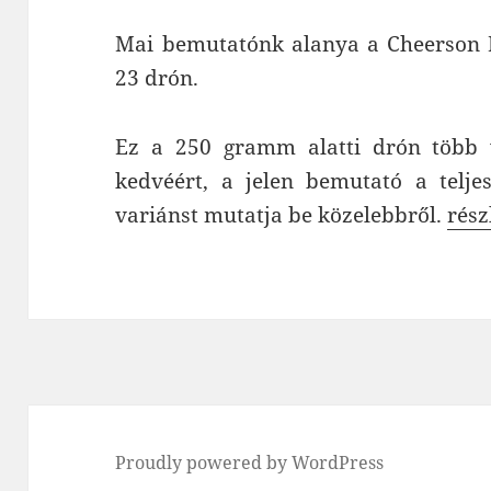
Mai bemutatónk alanya a Cheerson H
23 drón.
Ez a 250 gramm alatti drón több v
kedvéért, a jelen bemutató a telje
Chee
variánst mutatja be közelebbről.
rész
Proudly powered by WordPress