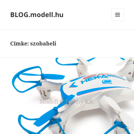
BLOG.modell.hu
MENÜ
ÉS
WIDGETEK
Címke:
szobaheli