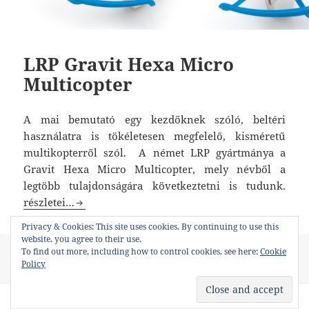
LRP Gravit Hexa Micro
Multicopter
A mai bemutató egy kezdőknek szóló, beltéri
használatra is tökéletesen megfelelő, kisméretű
multikopterről szól. A német LRP gyártmánya a
Gravit Hexa Micro Multicopter, mely névből a
legtöbb tulajdonságára következtetni is tudunk.
LRP Gravit Hexa Micro Multicopter
részletei…
Privacy & Cookies: This site uses cookies. By continuing to use this
website, you agree to their use.
Közzétéve
Kategória
Címke
To find out more, including how to control cookies, see here:
Cookie
2017-07-26
Blog
,
Termékleírások
kezdő drón
,
kezdő
Policy
heli
,
LRP Gravit Hexa Micor Multicopter
,
mini drón
,
szobaheli
Proudly powered by WordPress