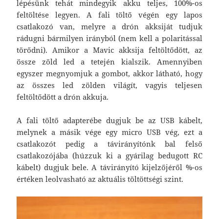
lépésünk tehát mindegyik akku teljes, 100%-os
feltöltése legyen. A fali töltő végén egy lapos
csatlakozó van, melyre a drón akksiját tudjuk
rádugni bármilyen irányból (nem kell a polaritással
törődni). Amikor a Mavic akksija feltöltődött, az
össze zöld led a tetején kialszik. Amennyiben
egyszer megnyomjuk a gombot, akkor látható, hogy
az összes led zölden világít, vagyis teljesen
feltöltődött a drón akkuja.
A fali töltő adapterébe dugjuk be az USB kábelt,
melynek a másik vége egy micro USB vég, ezt a
csatlakozót pedig a távirányítónk bal felső
csatlakozójába (húzzuk ki a gyárilag bedugott RC
kábelt) dugjuk bele. A távirányító kijelzőjéről %-os
értéken leolvasható az aktuális töltöttségi szint.