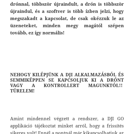
drónnal, többször újraindult, a drón is többször
újraindul, és a szoftver is több ízben jelzi, hogy
megszakadt a kapcsolat, de csak okézzuk le az
üzeneteket, minden megy magától szépen
tovább, ez így normális!
NEHOGY KILÉPJÜNK A DJI ALKALMAZÁSBÓL ÉS
SEMMIKÉPPEN SE KAPCSOLJUK KI A DRÓNT
VAGY A KONTROLLERT MAGUNKTÓL!!
TÜRELEM!
Amint mindennel végzett a rendszer, a DJI GO
applikáció tájékoztat minket arról, hogy a frissítés
sikeres volt! Ennél a pontnál már kikapcsolhatjuk az