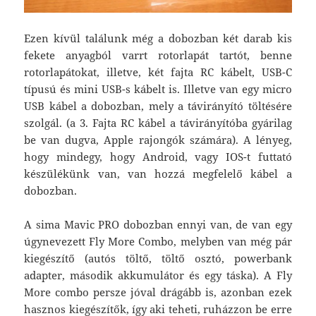
Ezen kívül találunk még a dobozban két darab kis
fekete anyagból varrt rotorlapát tartót, benne
rotorlapátokat, illetve, két fajta RC kábelt, USB-C
típusú és mini USB-s kábelt is. Illetve van egy micro
USB kábel a dobozban, mely a távirányító töltésére
szolgál. (a 3. Fajta RC kábel a távirányítóba gyárilag
be van dugva, Apple rajongók számára). A lényeg,
hogy mindegy, hogy Android, vagy IOS-t futtató
készülékünk van, van hozzá megfelelő kábel a
dobozban.
A sima Mavic PRO dobozban ennyi van, de van egy
úgynevezett Fly More Combo, melyben van még pár
kiegészítő (autós töltő, töltő osztó, powerbank
adapter, második akkumulátor és egy táska). A Fly
More combo persze jóval drágább is, azonban ezek
hasznos kiegészítők, így aki teheti, ruházzon be erre