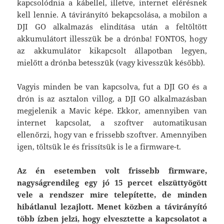
kapcsolódnia a kábellel, illetve, internet elérésnek
kell lennie. A távirányító bekapcsolása, a mobilon a
DJI GO alkalmazás elindítása után a feltöltött
akkumulátort illesszük be a drónba! FONTOS, hogy
az akkumulátor kikapcsolt állapotban legyen,
mielőtt a drónba betesszük (vagy kivesszük később).
Vagyis minden be van kapcsolva, fut a DJI GO és a
drón is az asztalon villog, a DJI GO alkalmazásban
megjelenik a Mavic képe. Ekkor, amennyiben van
internet kapcsolat, a szoftver automatikusan
ellenőrzi, hogy van e frissebb szoftver. Amennyiben
igen, töltsük le és frissítsük is le a firmware-t.
Az én esetemben volt frissebb firmware,
nagyságrendileg egy jó 15 percet elszüttyögött
vele a rendszer mire telepítette, de minden
hibátlanul lezajlott. Menet közben a távirányító
több ízben jelzi, hogy elvesztette a kapcsolatot a