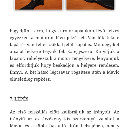
Figyeljünk arra, hogy a rotorlapátokon lévő jelzés
egyezzen a motoron lévő jelzéssel. Van tök fekete
lapát és van fehér csíkkal jelölt lapát is. Mindegyiket
a saját helyére tegyük fel. Ez egyszerű. Kinyitjuk a
lapátot, ráhelyezzük a motor tengelyére, lenyomjuk
és elfordítjuk hogy beakadjon a helyére rendesen.
Ennyi. A két hátsó légcsavar rögzítése után a Mavic
elméletileg repkész.
7. LÉPÉS
Az első felszállás előtt kalibráljuk az iránytűt. Az
iránytű az az érzékeny kis szerkentyű valahol a
Mavic és a többi hasonló drón belsejében, amely