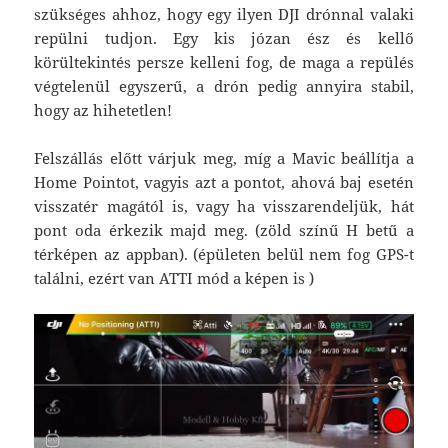
szükséges ahhoz, hogy egy ilyen DJI drónnal valaki
repülni tudjon. Egy kis józan ész és kellő
körültekintés persze kelleni fog, de maga a repülés
végtelenül egyszerű, a drón pedig annyira stabil,
hogy az hihetetlen!
Felszállás előtt várjuk meg, míg a Mavic beállítja a
Home Pointot, vagyis azt a pontot, ahová baj esetén
visszatér magától is, vagy ha visszarendeljük, hát
pont oda érkezik majd meg. (zöld színű H betű a
térképen az appban). (épületen belül nem fog GPS-t
találni, ezért van ATTI mód a képen is )