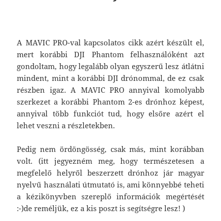
A MAVIC PRO-val kapcsolatos cikk azért készült el,
mert korábbi DJI Phantom felhasználóként azt
gondoltam, hogy legalább olyan egyszerű lesz átlátni
mindent, mint a korábbi DJI drónommal, de ez csak
részben igaz. A MAVIC PRO annyival komolyabb
szerkezet a korábbi Phantom 2-es drónhoz képest,
annyival több funkciót tud, hogy elsőre azért el
lehet veszni a részletekben.
Pedig nem ördöngösség, csak más, mint korábban
volt. (itt jegyezném meg, hogy természetesen a
megfelelő helyről beszerzett drónhoz jár magyar
nyelvű használati útmutató is, ami könnyebbé teheti
a kézikönyvben szereplő információk megértését
:-)de reméljük, ez a kis poszt is segítségre lesz! )