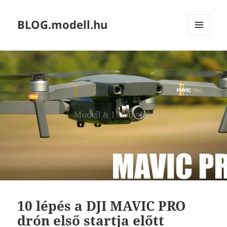
BLOG.modell.hu
MENÜ
ÉS
WIDGETEK
10 lépés a DJI MAVIC PRO
drón első startja előtt