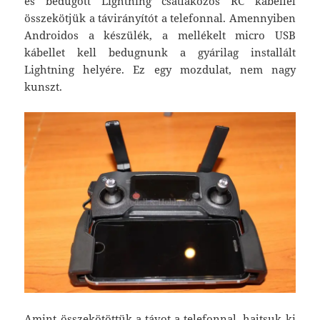
és bedugott Lightning csatlakozós RC kábellel
összekötjük a távirányítót a telefonnal. Amennyiben
Androidos a készülék, a mellékelt micro USB
kábellet kell bedugnunk a gyárilag installált
Lightning helyére. Ez egy mozdulat, nem nagy
kunszt.
Amint összekötöttük a távot a telefonnal, hajtsuk ki