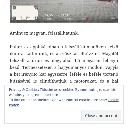
Amint ez megvan, felszállhatunk.
Ehhez az applikációban a felszállási manővert jelző
ikonra kattintunk, és a csúszkát elhúzzuk. Magától
felszáll a drón és nagyjából 1,5 magasan lebegni
kezd. Természetesen a hagyományos módon, vagyis
a két irányító kar egyszerre, lefele és befele történő
húzásával is elindíthatjuk a motorokat, és a bal
oldali vezérlő felfelé tolásával növelve a
Privacy & Cookies: This site uses cookies. By continuing to use this
fordulatszámot, tudunk felszállni.
website, you agree to their use.
To find out more, including how to control cookies, see here:
Cookie
Policy
Amikor a drón lebeg, próbáljuk ki finom
mozdulatokkal az egyes irányító karok funkcióit az
életben is.