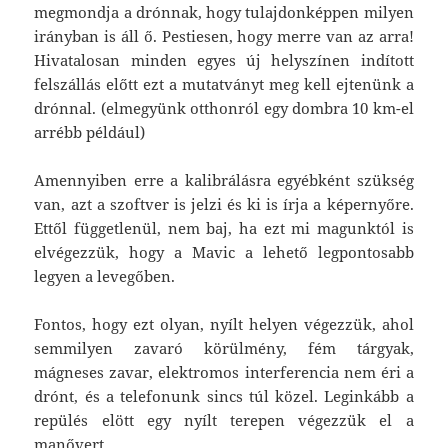
megmondja a drónnak, hogy tulajdonképpen milyen
irányban is áll ő. Pestiesen, hogy merre van az arra!
Hivatalosan minden egyes új helyszínen indított
felszállás előtt ezt a mutatványt meg kell ejtenünk a
drónnal. (elmegyünk otthonról egy dombra 10 km-el
arrébb például)
Amennyiben erre a kalibrálásra egyébként szükség
van, azt a szoftver is jelzi és ki is írja a képernyőre.
Ettől függetlenül, nem baj, ha ezt mi magunktól is
elvégezzük, hogy a Mavic a lehető legpontosabb
legyen a levegőben.
Fontos, hogy ezt olyan, nyílt helyen végezzük, ahol
semmilyen zavaró körülmény, fém tárgyak,
mágneses zavar, elektromos interferencia nem éri a
drónt, és a telefonunk sincs túl közel. Leginkább a
repülés elött egy nyílt terepen végezzük el a
manővert.