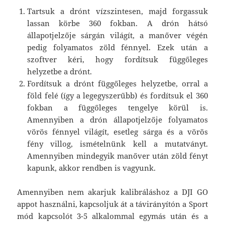
Tartsuk a drónt vízszintesen, majd forgassuk
lassan körbe 360 fokban. A drón hátsó
állapotjelzője sárgán világít, a manőver végén
pedig folyamatos zöld fénnyel. Ezek után a
szoftver kéri, hogy fordítsuk függőleges
helyzetbe a drónt.
Fordítsuk a drónt függőleges helyzetbe, orral a
föld felé (így a legegyszerűbb) és fordítsuk el 360
fokban a függőleges tengelye körül is.
Amennyiben a drón állapotjelzője folyamatos
vörös fénnyel világít, esetleg sárga és a vörös
fény villog, ismételnünk kell a mutatványt.
Amennyiben mindegyik manőver után zöld fényt
kapunk, akkor rendben is vagyunk.
Amennyiben nem akarjuk kalibráláshoz a DJI GO
appot használni, kapcsoljuk át a távirányítón a Sport
mód kapcsolót 3-5 alkalommal egymás után és a