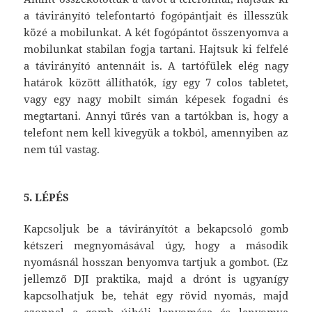
a távirányító telefontartó fogópántjait és illesszük
közé a mobilunkat. A két fogópántot összenyomva a
mobilunkat stabilan fogja tartani. Hajtsuk ki felfelé
a távirányító antennáit is. A tartófülek elég nagy
határok között állíthatók, így egy 7 colos tabletet,
vagy egy nagy mobilt simán képesek fogadni és
megtartani. Annyi tűrés van a tartókban is, hogy a
telefont nem kell kivegyük a tokból, amennyiben az
nem túl vastag.
5. LÉPÉS
Kapcsoljuk be a távirányítót a bekapcsoló gomb
kétszeri megnyomásával úgy, hogy a második
nyomásnál hosszan benyomva tartjuk a gombot. (Ez
jellemző DJI praktika, majd a drónt is ugyanígy
kapcsolhatjuk be, tehát egy rövid nyomás, majd
azonnal a gomb újbóli lenyomása és lenyomva