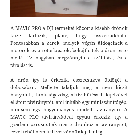
A MAVIC PRO a DJI termékei között a kisebb drónok
közé tartozik, pláne, hogy összecsukható.
Pontosabban a karok, melyek végén üldögélnek a
motorok és a rotorlapátok, behajthatók a drón teste
mellé. Ez nagyban megkönnyíti a szállítást, és a
tárolást is.
A drón így is érkezik, összecsukva üldögél a
dobozában. Mellette találjuk meg a nem kicsit
bonyolult, funkciógazdag, aktív hűtéssel, kijelzővel
ellátott távirányítót, ami inkább egy miniszámítógép,
mintsem egy hagyományos modell távirányító. A
MAVIC PRO távirányítóval együtt érkezik, így a
gyárban párosították már a drónhoz a távirányítót,
ezzel tehát nem kell vesződnünk jelenleg.