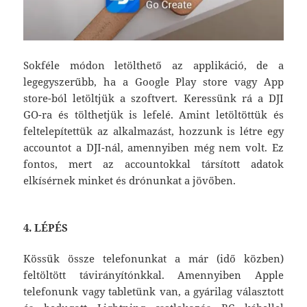
Sokféle módon letölthető az applikáció, de a
legegyszerűbb, ha a Google Play store vagy App
store-ból letöltjük a szoftvert. Keressünk rá a DJI
GO-ra és tölthetjük is lefelé. Amint letöltöttük és
feltelepítettük az alkalmazást, hozzunk is létre egy
accountot a DJI-nál, amennyiben még nem volt. Ez
fontos, mert az accountokkal társított adatok
elkísérnek minket és drónunkat a jövőben.
4. LÉPÉS
Kössük össze telefonunkat a már (idő közben)
feltöltött távirányítónkkal. Amennyiben Apple
telefonunk vagy tabletünk van, a gyárilag választott