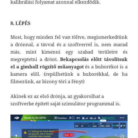
kalibrálási folyamat azonnal elkezdődik.
8. LÉPÉS
Most, hogy minden fel van töltve, megismerkedtünk
a drónnal, a távval és a szoftverrel is, nem marad
más, mint kimenni egy szabad területre és
megreptetni a drónt.
Bekapcsolás előtt távolítsuk
el a gimball rögzítő műanyagot
és a buborékot is a
kamera elől. (repülhetünk a buborékkal, de ha
filmezünk, az bizony töri a fényt)
Akinek ez az első drónja, az gyakorolhat a
szoftverbe épített saját szimulátor programmal is.