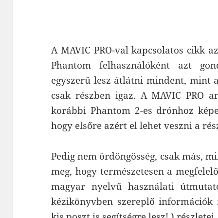
A MAVIC PRO-val kapcsolatos cikk azé
Phantom felhasználóként azt gon
egyszerű lesz átlátni mindent, mint
csak részben igaz. A MAVIC PRO an
korábbi Phantom 2-es drónhoz képes
hogy elsőre azért el lehet veszni a ré
Pedig nem ördöngösség, csak más, min
meg, hogy természetesen a megfelelő
magyar nyelvű használati útmutat
kézikönyvben szereplő információk m
10 lépés 
kis poszt is segítségre lesz! )
részletei