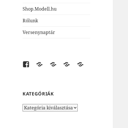
Shop.Modell.hu
Rólunk
Versenynaptár
Facebook
shop.modell.hu
AirsoftOne.hu
JátékNet.hu
JátékBolt.hu
KATEGÓRIÁK
Kategóriák