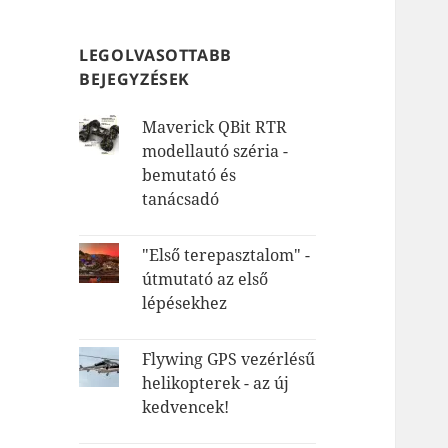
LEGOLVASOTTABB
BEJEGYZÉSEK
Maverick QBit RTR
modellautó széria -
bemutató és
tanácsadó
"Első terepasztalom" -
útmutató az első
lépésekhez
Flywing GPS vezérlésű
helikopterek - az új
kedvencek!