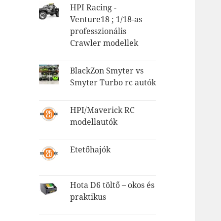
HPI Racing -
Venture18 ; 1/18-as
professzionális
Crawler modellek
BlackZon Smyter vs
Smyter Turbo rc autók
HPI/Maverick RC
modellautók
Etetőhajók
Hota D6 töltő – okos és
praktikus