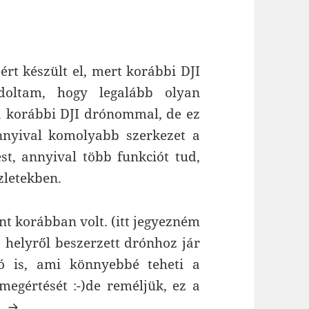
rt készült el, mert korábbi DJI
doltam, hogy legalább olyan
 a korábbi DJI drónommal, de ez
nyival komolyabb szerkezet a
t, annyival több funkciót tud,
szletekben.
t korábban volt. (itt jegyezném
 helyről beszerzett drónhoz jár
ó is, ami könnyebbé teheti a
egértését :-)de reméljük, ez a
a DJI MAVIC PRO drón első startja előtt
…