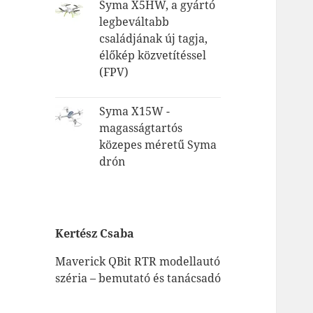
Syma X5HW, a gyártó
legbeváltabb
családjának új tagja,
élőkép közvetítéssel
(FPV)
Syma X15W -
magasságtartós
közepes méretű Syma
drón
Kertész Csaba
Maverick QBit RTR modellautó
széria – bemutató és tanácsadó