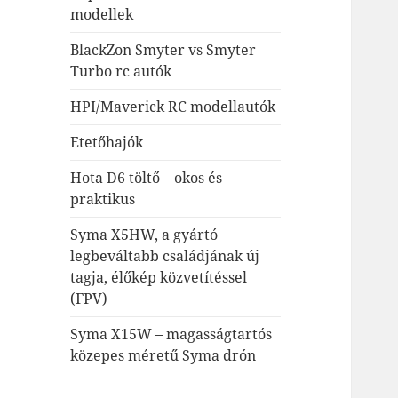
modellek
BlackZon Smyter vs Smyter
Turbo rc autók
HPI/Maverick RC modellautók
Etetőhajók
Hota D6 töltő – okos és
praktikus
Syma X5HW, a gyártó
legbeváltabb családjának új
tagja, élőkép közvetítéssel
(FPV)
Syma X15W – magasságtartós
közepes méretű Syma drón