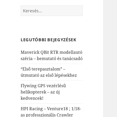
Keresés:
LEGUTÓBBI BEJEGYZÉSEK
Maverick QBit RTR modellautó
széria – bemutató és tanácsadó
“Első terepasztalom” –
útmutató az első lépésekhez
Flywing GPS vezérlésű
helikopterek – az új
kedvencek!
HPI Racing – Venture18 ; 1/18-
as professzionális Crawler