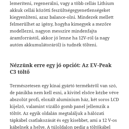
lemeríteni, regenerálni, vagy a több cellás Lithium
akkuk cellái közötti feszültségegyenetlenségeket
kiegyenlíteni, azaz balance-olni. Mindezek mellett
felmerülhet az igény, hogyha kimegyek a mezőre
modellezni, nagyon messzire mindenfajta
áramforrástól, akkor jó lenne ha 12V-ról (a nagy
autóm akkumulátoráról) is tudnék tölteni.
Nézzünk erre egy jó opciót: Az EV-Peak
C3 töltő
Természetesen egy kínai gyártó termékéről van szó,
de pánikba nem kell esni, a kivitel elsőre kézbe véve
abszolút profi, eloxált aluminium ház, két soros LCD
kijelző, valamint vízálló gomb panel jellemzik a
töltőt. Az egyik oldalán megtaláljuk a hálózati
tápkábel csatlakozását és egy kisebbet, ami a 12 V-os
kábelnek a helye. A túloldalon pedig a töltőkábel