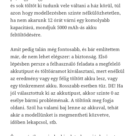
és sok töltőt ki tudunk vele váltani a ház körül, túl
azon hogy modellezésben szinte nélkülözhetetlen,
ha nem akarunk 12 órát várni egy komolyabb
kapacitású, mondjuk 5000 mAh-ás akku
feltöltődésére.
Amit pedig talán még fontosabb, és bár említettem
már, de nem lehet elégszer: a biztonság. Első
lépésben persze a felhasználó feladata a megfelelő
akkutípust és töltőáramot kiválasztani, mert enélkül
az eredmény vagy egy félig töltött akku lesz, vagy
egy tönkrement akku. Rosszabb esetben tűz. DE! Ha
jól választottuk ki az akkutípust, akkor szinte 0 az
esélye bármi probléménak. A töltőnk meg fogja
oldani. Szól ha valami baj lenne az akkuval, tehát
akár a modellünket is megmentheti közvetve,
időben lekapcsol, stb.