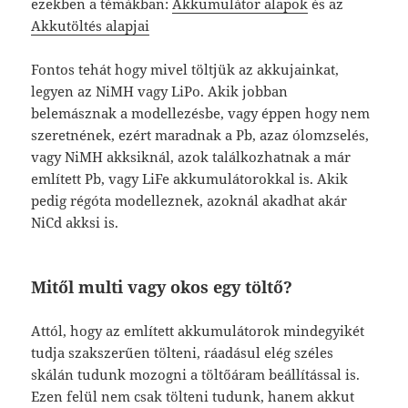
ezekben a témákban:
Akkumulátor alapok
és az
Akkutöltés alapjai
Fontos tehát hogy mivel töltjük az akkujainkat,
legyen az NiMH vagy LiPo. Akik jobban
belemásznak a modellezésbe, vagy éppen hogy nem
szeretnének, ezért maradnak a Pb, azaz ólomzselés,
vagy NiMH akksiknál, azok találkozhatnak a már
említett Pb, vagy LiFe akkumulátorokkal is. Akik
pedig régóta modelleznek, azoknál akadhat akár
NiCd akksi is.
Mitől multi vagy okos egy töltő?
Attól, hogy az említett akkumulátorok mindegyikét
tudja szakszerűen tölteni, ráadásul elég széles
skálán tudunk mozogni a töltőáram beállítással is.
Ezen felül nem csak tölteni tudunk, hanem akkut