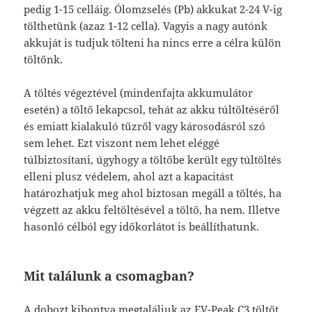
pedig 1-15 celláig. Ólomzselés (Pb) akkukat 2-24 V-ig
tölthetünk (azaz 1-12 cella). Vagyis a nagy autónk
akkuját is tudjuk tölteni ha nincs erre a célra külön
töltőnk.
A töltés végeztével (mindenfajta akkumulátor
esetén) a töltő lekapcsol, tehát az akku túltöltéséről
és emiatt kialakuló tűzről vagy károsodásról szó
sem lehet. Ezt viszont nem lehet eléggé
túlbiztosítani, úgyhogy a töltőbe került egy túltöltés
elleni plusz védelem, ahol azt a kapacitást
határozhatjuk meg ahol biztosan megáll a töltés, ha
végzett az akku feltöltésével a töltő, ha nem. Illetve
hasonló célból egy időkorlátot is beállíthatunk.
Mit találunk a csomagban?
A dobozt kibontva megtaláljuk az EV-Peak C3 töltőt,