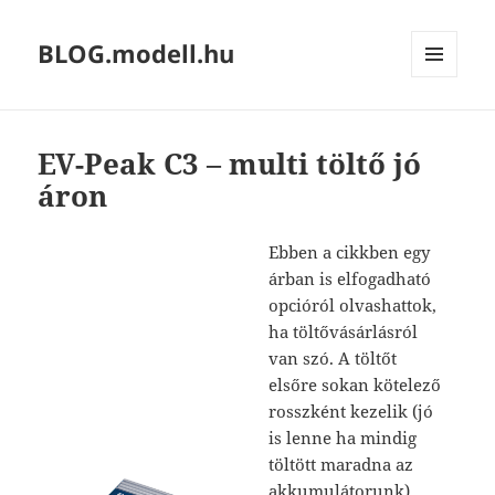
BLOG.modell.hu
MENÜ
ÉS
WIDGETEK
EV-Peak C3 – multi töltő jó
áron
Ebben a cikkben egy
árban is elfogadható
opcióról olvashattok,
ha töltővásárlásról
van szó. A töltőt
elsőre sokan kötelező
rosszként kezelik (jó
is lenne ha mindig
töltött maradna az
akkumulátorunk),