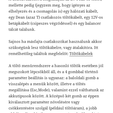
mellette pedig (jegyzem meg, hogy igényes az
elhelyezés és a csomagolás is) egy hálózati kábelt,
egy Dean (azaz T) csatlakozós töltőkábelt, egy 12V-os
betápkábelt (csipeszes végződéssel) és egy balancer
tálcát találunk.
Sajnos ha másfajta csatlakozókat használunk akkor
szükségünk lesz töltőkábelre, vagy átalakítóra. Itt
remélhetőleg találtok megfelelőt:
Töltőkábelek
A töltő menürendszere a hasonló töltők esetében jól
megszokott lépcsőkből áll, és a 4 gombbal történő
paraméter beállítás is ugyanaz: a baloldali gomb a
visszalépés a menük között, illetve a töltés
megállítása (Esc,Mode), valamint ezzel válthatunk az
akkutípusok között. A középső két gomb az éppen
kiválasztott paraméter növelésére vagy
csökkentésére szolgál (például töltőáram), a jobb