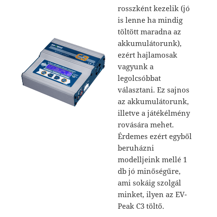
rosszként kezelik (jó
is lenne ha mindig
töltött maradna az
akkumulátorunk),
ezért hajlamosak
vagyunk a
legolcsóbbat
választani. Ez sajnos
az akkumulátorunk,
illetve a játékélmény
rovására mehet.
Érdemes ezért egyből
beruházni
modelljeink mellé 1
db jó minőségűre,
ami sokáig szolgál
minket, ilyen az EV-
Peak C3 töltő.