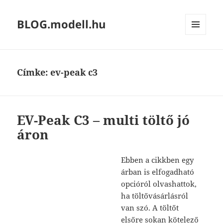
BLOG.modell.hu
MENÜ
ÉS
WIDGETEK
Címke:
ev-peak c3
EV-Peak C3 – multi töltő jó
áron
Ebben a cikkben egy
árban is elfogadható
opcióról olvashattok,
ha töltővásárlásról
van szó. A töltőt
elsőre sokan kötelező