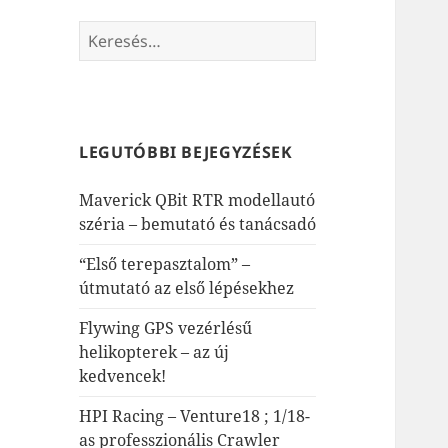
Keresés:
LEGUTÓBBI BEJEGYZÉSEK
Maverick QBit RTR modellautó
széria – bemutató és tanácsadó
“Első terepasztalom” –
útmutató az első lépésekhez
Flywing GPS vezérlésű
helikopterek – az új
kedvencek!
HPI Racing – Venture18 ; 1/18-
as professzionális Crawler