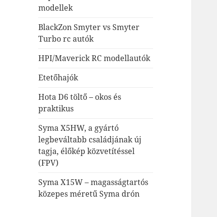
modellek
BlackZon Smyter vs Smyter
Turbo rc autók
HPI/Maverick RC modellautók
Etetőhajók
Hota D6 töltő – okos és
praktikus
Syma X5HW, a gyártó
legbeváltabb családjának új
tagja, élőkép közvetítéssel
(FPV)
Syma X15W – magasságtartós
közepes méretű Syma drón