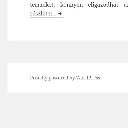
terméket, könnyen eligazodhat 
DJI Mavic Air drón
részletei…
Proudly powered by WordPress