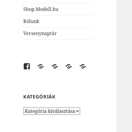
Shop.Modell.hu
Rólunk
Versenynaptár
Facebook
shop.modell.hu
AirsoftOne.hu
JátékNet.hu
JátékBolt.hu
KATEGÓRIÁK
Kategóriák