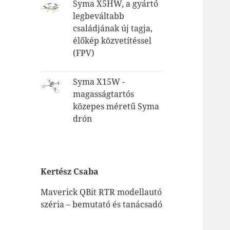
Syma X5HW, a gyártó
legbeváltabb
családjának új tagja,
élőkép közvetítéssel
(FPV)
Syma X15W -
magasságtartós
közepes méretű Syma
drón
Kertész Csaba
Maverick QBit RTR modellautó
széria – bemutató és tanácsadó