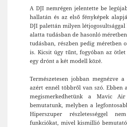
A DJI nemrégen jelentette be legújab
hallatán és az első fényképek alapj
DJI palettán milyen létjogosultsággal
alatta tudásban de hasonló méretben 
tudásban, részben pedig méretben o
is. Kicsit úgy tűnt, fogyóban az ötle
egy drónt a két modell közé.
Természetesen jobban megnézve a m
azért ennél többről van szó. Ebben a
megismerkedhetünk a Mavic Air
bemutatunk, melyben a legfontosabb
Hiperszuper részletességgel ne
funkciókat, mivel kismillió bemutató