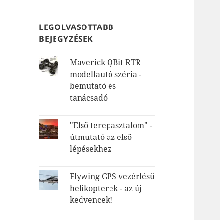
LEGOLVASOTTABB
BEJEGYZÉSEK
Maverick QBit RTR
modellautó széria -
bemutató és
tanácsadó
"Első terepasztalom" -
útmutató az első
lépésekhez
Flywing GPS vezérlésű
helikopterek - az új
kedvencek!