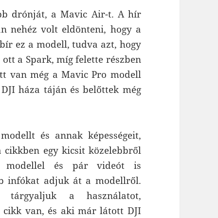
b drónját, a Mavic Air-t. A hír
án nehéz volt eldönteni, hogy a
 bír ez a modell, tudva azt, hogy
ott a Spark, míg felette részben
tt van még a Mavic Pro modell
t DJI háza táján és belőttek még
odellt és annak képességeit,
 cikkben egy kicsit közelebbről
 modellel és pár videót is
 infókat adjuk át a modellről.
m tárgyaljuk a használatot,
 cikk van, és aki már látott DJI