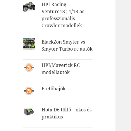
HPI Racing -
Venture18 ; 1/18-as
professzionális
Crawler modellek
BlackZon Smyter vs
Smyter Turbo rc autók
HPI/Maverick RC
modellautók
Etetőhajók
Hota D6 töltő – okos és
praktikus