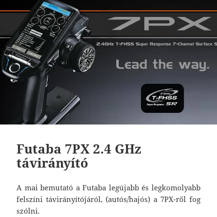
Futaba 7PX 2.4 GHz
távirányító
A mai bemutató a Futaba legújabb és legkomolyabb
felszíni távirányítójáról, (autós/hajós) a 7PX-ről fog
szólni.