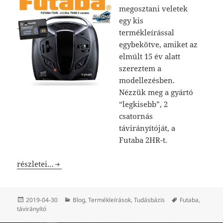
megosztani veletek
egy kis
termékleírással
egybekötve, amiket az
elmúlt 15 év alatt
szereztem a
modellezésben.
Nézzük meg a gyártó
“legkisebb”, 2
csatornás
távirányítóját, a
Futaba 2HR-t.
Futaba 2HR – egyszerű hajókhoz, autókhoz
részletei…
Közzétéve
Kategória
Címke
2019-04-30
Blog
,
Termékleírások
,
Tudásbázis
Futaba
,
távirányító