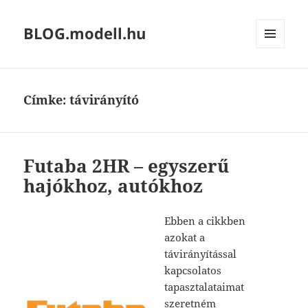
BLOG.modell.hu
MENÜ
ÉS
WIDGETEK
Címke:
távirányító
Futaba 2HR – egyszerű
hajókhoz, autókhoz
Ebben a cikkben
azokat a
távirányítással
kapcsolatos
tapasztalataimat
szeretném