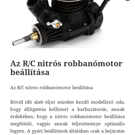
Az R/C nitrós robbanómotor
beállítása
Az R/C nitrós robbanómotor beállítása
Rövid idő alatt eljut minden kezdő modellező oda,
hogy állítgatnia kell(ene) a karburátorán, annak
érdekében, hogy a nitrós robbanómotor beállítása
megfelelő, vagyis annak teljesítménye optimális
legyen. A gyári beállítások általában csak a bejáratás