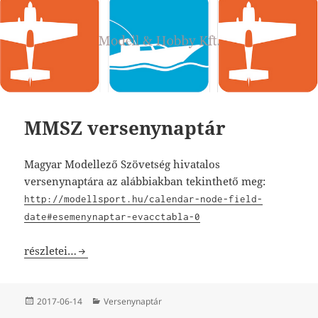
MMSZ versenynaptár
Magyar Modellező Szövetség hivatalos
versenynaptára az alábbiakban tekinthető meg:
http://modellsport.hu/calendar-node-field-
date#esemenynaptar-evacctabla-0
MMSZ versenynaptár
részletei…
Közzétéve
Kategória
2017-06-14
Versenynaptár