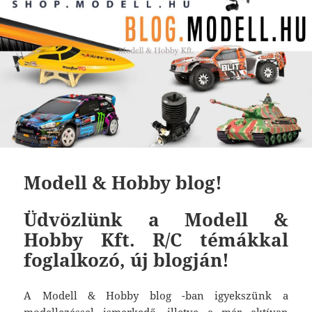
Modell & Hobby blog!
Üdvözlünk a Modell &
Hobby Kft. R/C témákkal
foglalkozó, új blogján!
A Modell & Hobby blog -ban igyekszünk a
modellezéssel ismerkedő, illetve a már aktívan