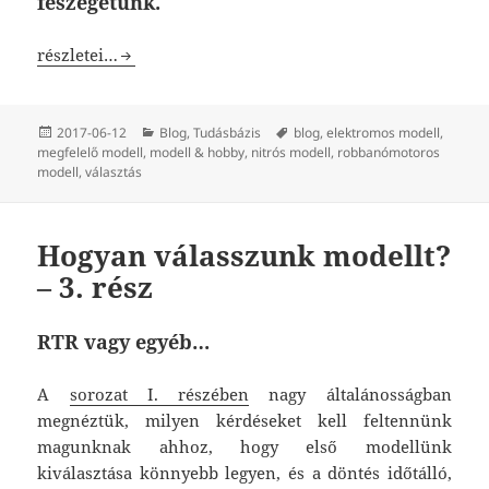
feszegetünk.
Hogyan válasszunk modellt? – 4., befejező rész
részletei…
Közzétéve
Kategória
Címke
2017-06-12
Blog
,
Tudásbázis
blog
,
elektromos modell
,
megfelelő modell
,
modell & hobby
,
nitrós modell
,
robbanómotoros
modell
,
választás
Hogyan válasszunk modellt?
– 3. rész
RTR vagy egyéb…
A
sorozat I. részében
nagy általánosságban
megnéztük, milyen kérdéseket kell feltennünk
magunknak ahhoz, hogy első modellünk
kiválasztása könnyebb legyen, és a döntés időtálló,