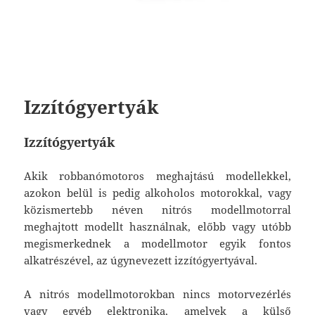
Izzítógyertyák
Izzítógyertyák
Akik robbanómotoros meghajtású modellekkel,
azokon belül is pedig alkoholos motorokkal, vagy
közismertebb néven nitrós modellmotorral
meghajtott modellt használnak, előbb vagy utóbb
megismerkednek a modellmotor egyik fontos
alkatrészével, az úgynevezett izzítógyertyával.
A nitrós modellmotorokban nincs motorvezérlés
vagy egyéb elektronika, amelyek a külső