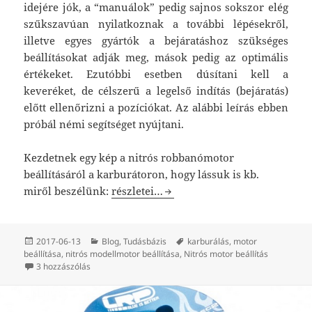
idejére jók, a “manuálok” pedig sajnos sokszor elég
szűkszavúan nyilatkoznak a további lépésekről,
illetve egyes gyártók a bejáratáshoz szükséges
beállításokat adják meg, mások pedig az optimális
értékeket. Ezutóbbi esetben dúsítani kell a
keveréket, de célszerű a legelső indítás (bejáratás)
előtt ellenőrizni a pozíciókat. Az alábbi leírás ebben
próbál némi segítséget nyújtani.
Kezdetnek egy kép a nitrós robbanómotor
beállításáról a karburátoron, hogy lássuk is kb.
Az R/C nitrós robbanómotor beállítása
miről beszélünk:
részletei…
Közzétéve
Kategória
Címke
2017-06-13
Blog
,
Tudásbázis
karburálás
,
motor
beállítása
,
nitrós modellmotor beállítása
,
Nitrós motor beállítás
Az R/C nitrós robbanómotor beállítása című bejegyzéshe
3 hozzászólás