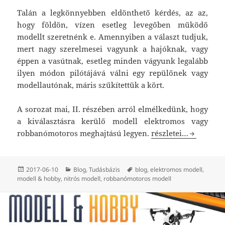
Talán a legkönnyebben eldönthető kérdés, az az,
hogy földön, vízen esetleg levegőben működő
modellt szeretnénk e. Amennyiben a választ tudjuk,
mert nagy szerelmesei vagyunk a hajóknak, vagy
éppen a vasútnak, esetleg minden vágyunk legalább
ilyen módon pilótájává válni egy repülőnek vagy
modellautónak, máris szűkítettük a kört.
A sorozat mai, II. részében arról elmélkedünk, hogy
a kiválasztásra kerülő modell elektromos vagy
Hogyan válasszunk m
robbanómotoros meghajtású legyen.
részletei…
Közzétéve
Kategória
Címke
2017-06-10
Blog
,
Tudásbázis
blog
,
elektromos modell
,
modell & hobby
,
nitrós modell
,
robbanómotoros modell