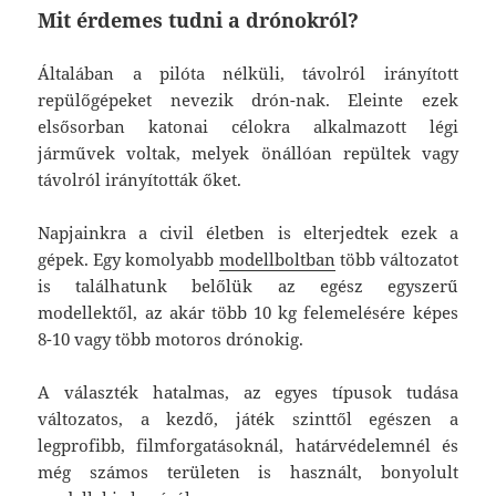
Mit érdemes tudni a drónokról?
Általában a pilóta nélküli, távolról irányított
repülőgépeket nevezik drón-nak. Eleinte ezek
elsősorban katonai célokra alkalmazott légi
járművek voltak, melyek önállóan repültek vagy
távolról irányították őket.
Napjainkra a civil életben is elterjedtek ezek a
gépek. Egy komolyabb
modellboltban
több változatot
is találhatunk belőlük az egész egyszerű
modellektől, az akár több 10 kg felemelésére képes
8-10 vagy több motoros drónokig.
A választék hatalmas, az egyes típusok tudása
változatos, a kezdő, játék szinttől egészen a
legprofibb, filmforgatásoknál, határvédelemnél és
még számos területen is használt, bonyolult