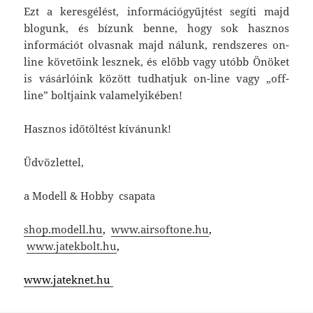
Ezt a keresgélést, információgyűjtést segíti majd
blogunk, és bízunk benne, hogy sok hasznos
információt olvasnak majd nálunk, rendszeres on-
line követőink lesznek, és előbb vagy utóbb Önöket
is vásárlóink között tudhatjuk on-line vagy „off-
line” boltjaink valamelyikében!
Hasznos időtöltést kívánunk!
Üdvözlettel,
a Modell & Hobby csapata
shop.modell.hu
,
www.airsoftone.hu
,
www.jatekbolt.hu
,
www.jateknet.hu