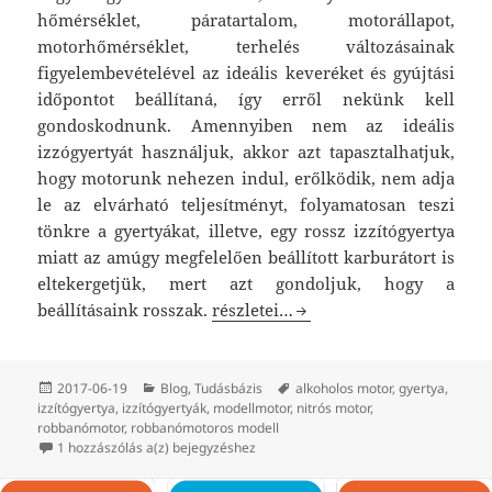
hőmérséklet, páratartalom, motorállapot,
motorhőmérséklet, terhelés változásainak
figyelembevételével az ideális keveréket és gyújtási
időpontot beállítaná, így erről nekünk kell
gondoskodnunk. Amennyiben nem az ideális
izzógyertyát használjuk, akkor azt tapasztalhatjuk,
hogy motorunk nehezen indul, erőlködik, nem adja
le az elvárható teljesítményt, folyamatosan teszi
tönkre a gyertyákat, illetve, egy rossz izzítógyertya
miatt az amúgy megfelelően beállított karburátort is
eltekergetjük, mert azt gondoljuk, hogy a
Izzítógyertyák
beállításaink rosszak.
részletei…
Közzétéve
Kategória
Címke
2017-06-19
Blog
,
Tudásbázis
alkoholos motor
,
gyertya
,
izzítógyertya
,
izzítógyertyák
,
modellmotor
,
nitrós motor
,
robbanómotor
,
robbanómotoros modell
Izzítógyertyák
1 hozzászólás a(z)
bejegyzéshez