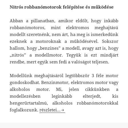
Nitrós robbanómotorok felépítése és működése
Abban a pillanatban, amikor eldőlt, hogy inkább
robbanómotoros, mint elektromos meghajtású
modellt szeretnénk, nem árt, ha meg is ismerkedünk
ezeknek a motoroknak a működésével. Sokszor
hallom, hogy „benzines” a modell, avagy azt is, hogy
„nitrós” a modellmotor. Tegyük is ezt mindjárt
rendbe, mert egyik sem fedi a valóságot teljesen.
Modellünk meghajtásáról legtöbbször 3 féle motor
gondoskodhat. Benzinmotor, elektromos motor vagy
alkoholos motor. Mi, jelen cikkünkben a
modellezésben leginkább elterjedt, kis
hengerűrtartalmú, alkoholos robbanómotorokkal
Nitrós robbanómotorok
foglalkozunk.
részletei…