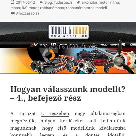
Közzétéve
Kategória
Címke
2017-06-12
Blog
,
Tudásbázis
alkoholos motor
,
nitrós
motor
,
R/C motor
,
robbanómotor
,
robbanómotoros modell
Nitrós robbanómotorok című bejegyzéshez
3 hozzászólás
Hogyan válasszunk modellt?
– 4., befejező rész
A sorozat
I. részében
nagy általánosságban
megnéztük, milyen kérdéseket kell feltennünk
magunknak, hogy első modellünk kiválasztása
könnyebb legyen, és a döntés időtálló,