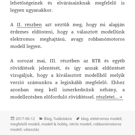
lehetőségeinek és elvárásainknak megfelelő is
legyen ugyanakkor.
A
II. részben
azt néztük meg, hogy mi alapján
érdemes eldönteni, hogy a választott modellünk
elektromos meghajtású, avagy robbanómotoros
modell legyen.
A sorozat mai, III. részében az RTR és egyéb
rövidítések jelentését, és így annak eldöntését
vizsgáljuk, hogy a kiválasztott modellből melyik
verzió számunkra a leginkább megfelelő. Ehhez
azonban meg kell ismerkednünk néhány, a
Hogyan válasszunk
modellezésben előforduló rövidítéssel.
részletei…
Közzétéve
Kategória
Címke
2017-06-12
Blog
,
Tudásbázis
blog
,
elektromos modell
,
megfelelő modell
,
modell & hobby
,
nitrós modell
,
robbanómotoros
modell
,
választás