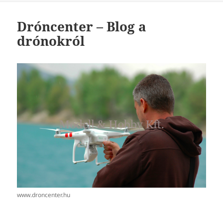
Dróncenter – Blog a
drónokról
www.droncenter.hu