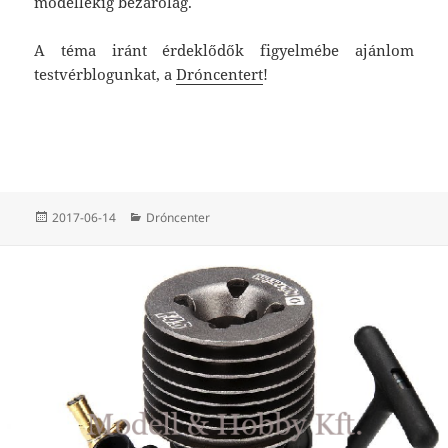
modellekig bezárólag.
A téma iránt érdeklődők figyelmébe ajánlom
testvérblogunkat, a
Dróncentert
!
Közzétéve
Kategória
2017-06-14
Dróncenter