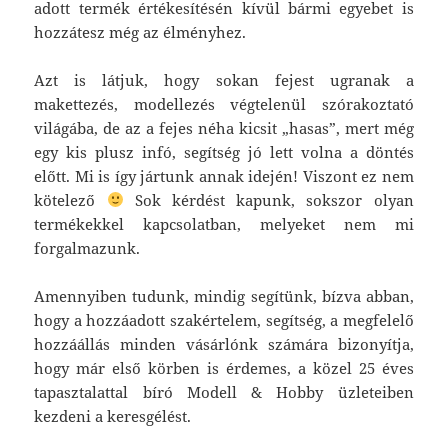
adott termék értékesítésén kívül bármi egyebet is
hozzátesz még az élményhez.
Azt is látjuk, hogy sokan fejest ugranak a
makettezés, modellezés végtelenül szórakoztató
világába, de az a fejes néha kicsit „hasas”, mert még
egy kis plusz infó, segítség jó lett volna a döntés
előtt. Mi is így jártunk annak idején! Viszont ez nem
kötelező
Sok kérdést kapunk, sokszor olyan
termékekkel kapcsolatban, melyeket nem mi
forgalmazunk.
Amennyiben tudunk, mindig segítünk, bízva abban,
hogy a hozzáadott szakértelem, segítség, a megfelelő
hozzáállás minden vásárlónk számára bizonyítja,
hogy már első körben is érdemes, a közel 25 éves
tapasztalattal bíró Modell & Hobby üzleteiben
kezdeni a keresgélést.