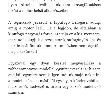
ilyen hirtelen leállítás okozhat anyagfáradásos
törést a motor belső alkatrészeiben.
A leginkább javasolt a kipufogó befogása addig,
amíg a motor leáll. Ez a legjobb, de általában a
kipufogó nagyon is forró. Ezért jó ez a kis szerszám,
mert az bedugjuk a rezonátor kipufogónyílásába és
már le is állítottuk a motort, miközben nem égettük
meg a kezünket!
Egyszóval egy ilyen készlet megvásárlása a
robbanómotoros modellel együtt javasolt is, hiszen
enélkül egyrészt nem is igen tudunk majd nekiállni
a modellezésnek, másfelől egy ilyen készlet valóban
hasznos és kedvező is árban egy kezdő modellező
számára.