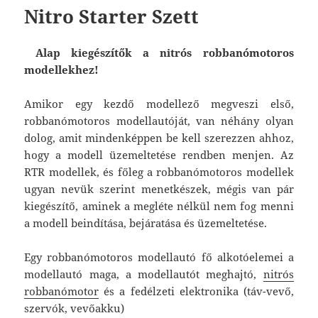
Nitro Starter Szett
Alap kiegészítők a nitrós robbanómotoros
modellekhez!
Amikor egy kezdő modellező megveszi első,
robbanómotoros modellautóját, van néhány olyan
dolog, amit mindenképpen be kell szerezzen ahhoz,
hogy a modell üzemeltetése rendben menjen. Az
RTR modellek, és főleg a robbanómotoros modellek
ugyan nevük szerint menetkészek, mégis van pár
kiegészítő, aminek a megléte nélkül nem fog menni
a modell beindítása, bejáratása és üzemeltetése.
Egy robbanómotoros modellautó fő alkotóelemei a
modellautó maga, a modellautót meghajtó,
nitrós
robbanómotor
és a fedélzeti elektronika (táv-vevő,
szervók, vevőakku)