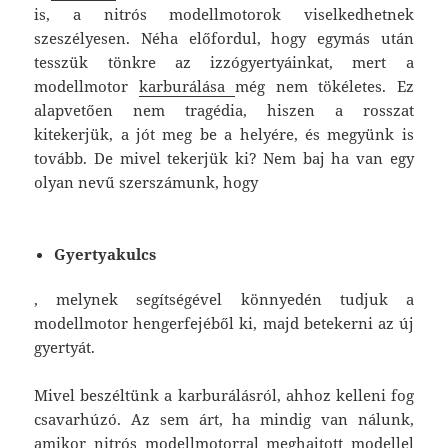
is, a nitrós modellmotorok viselkedhetnek
szeszélyesen. Néha előfordul, hogy egymás után
tesszük tönkre az izzógyertyáinkat, mert a
modellmotor
karburálása
még nem tökéletes. Ez
alapvetően nem tragédia, hiszen a rosszat
kitekerjük, a jót meg be a helyére, és megyünk is
tovább. De mivel tekerjük ki? Nem baj ha van egy
olyan nevű szerszámunk, hogy
Gyertyakulcs
, melynek segítségével könnyedén tudjuk a
modellmotor hengerfejéből ki, majd betekerni az új
gyertyát.
Mivel beszéltünk a karburálásról, ahhoz kelleni fog
csavarhúzó. Az sem árt, ha mindig van nálunk,
amikor nitrós modellmotorral meghajtott modellel