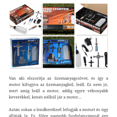
Van aki elszorítja az üzemanyagcsövet, és így a
motor kifogyva az üzemanyagból, leáll. Ez nem jó,
mert amíg leáll a motor, addig egyre vékonyabb
keverékkel, kenés nélkül jár a motor…
Aztán sokan a lendkeréknél lefogják a motort és úgy
állítják le. Ez, főleg nagyobb fordulatszámnál egy