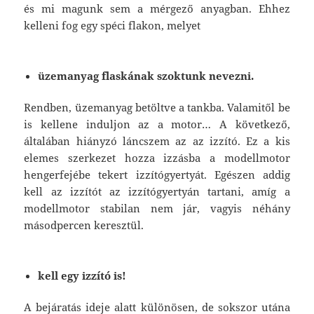
és mi magunk sem a mérgező anyagban. Ehhez
kelleni fog egy spéci flakon, melyet
üzemanyag flaskának szoktunk nevezni.
Rendben, üzemanyag betöltve a tankba. Valamitől be
is kellene induljon az a motor… A következő,
általában hiányzó láncszem az az izzító. Ez a kis
elemes szerkezet hozza izzásba a modellmotor
hengerfejébe tekert izzítógyertyát. Egészen addig
kell az izzítót az izzítógyertyán tartani, amíg a
modellmotor stabilan nem jár, vagyis néhány
másodpercen keresztül.
kell egy izzító is!
A
bejáratás
ideje alatt különösen, de sokszor utána