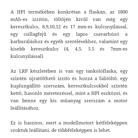
A HPI termékében konkrétan a flaskán, az 1800
mAh-es izzítón, töltőjén kívül van még egy
keresztkulcs, 8,9,10,12 és 17 mm-es kulcsnyílással,
egy csillagfejű és egy lapos csavarhúzó a
karburáláshoz és egyéb szerelésekhez, valamint egy
kisebb keresztkulcs (4, 4.5, 5.5 és 7mm-es
kulcsnyílással)
Az LRP készletében is van egy tankolóflaska, egy
szintén újratölthető izzító és hozzá a falitöltő, egy
kuplungállító szerszám, keresztkulcsokból szintén
kettő, hasonló méretezéssel, mint a HPI eszközei, és
van benne egy kis műanyag szerszám a motor
leállításához.
Ez is hasznos, mert a modellmotort kétféleképpen
szoktuk leállítani, de többféleképpen is lehet.